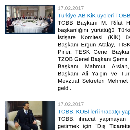
17.02.2017
Türkiye-AB KiK üyeleri TOBB’
TOBB Başkanı M. Rifat Hi
başkanlığını yürüttüğü Türk
İstişare Komitesi (KİK) 
Başkanı Ergün Atalay, TİSK
Pirler, TESK Genel Başka
TZOB Genel Başkanı Şemsi 
Başkanı Mahmut Arsla
Başkanı Ali Yalçın ve T
Mevzuat Sekreteri Mehmet
geldi.​
17.02.2017
TOBB, KOBİ’leri ihracatçı yap
TOBB, ihracat yapmayan KO
getirmek için “Dış Ticarette