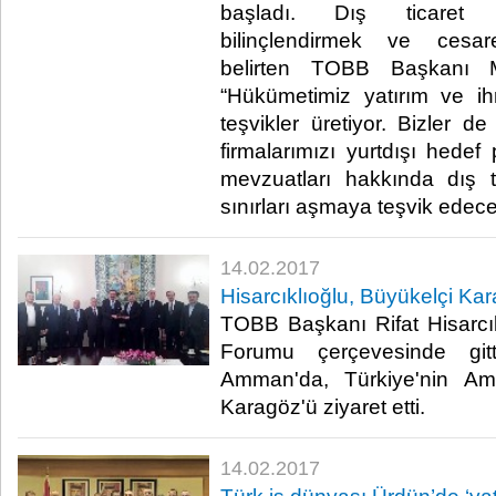
başladı. Dış ticaret 
bilinçlendirmek ve cesaret
belirten TOBB Başkanı M.
“Hükümetimiz yatırım ve ih
teşvikler üretiyor. Bizler d
firmalarımızı yurtdışı hedef 
mevzuatları hakkında dış tic
sınırları aşmaya teşvik edeceğ
14.02.2017
Hisarcıklıoğlu, Büyükelçi Kara
TOBB Başkanı Rifat Hisarcık
Forumu çerçevesinde gitt
Amman'da, Türkiye'nin Am
Karagöz'ü ziyaret etti.​
14.02.2017