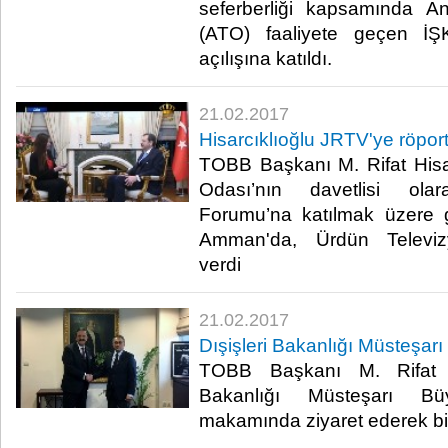
seferberliği kapsamında A
(ATO) faaliyete geçen İŞ
açılışına katıldı.​
21.02.2017
Hisarcıklıoğlu JRTV'ye röport
TOBB Başkanı M. Rifat Hisar
Odası’nın davetlisi ola
Forumu’na katılmak üzere g
Amman'da, Ürdün Televizy
verdi​
21.02.2017
Dışişleri Bakanlığı Müsteşarı 
TOBB Başkanı M. Rifat His
Bakanlığı Müsteşarı Büy
makamında ziyaret ederek bir