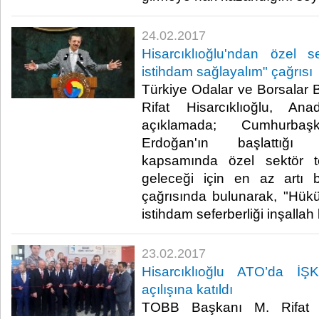
24.02.2017
Hisarcıklıoğlu'ndan özel 
istihdam sağlayalım" çağrısı
Türkiye Odalar ve Borsalar B
Rifat Hisarcıklıoğlu, Ana
açıklamada; Cumhurba
Erdoğan'ın başlattığı i
kapsamında özel sektör tem
geleceği için en az artı b
çağrısında bulunarak, "Hükü
istihdam seferberliği inşallah
23.02.2017
Hisarcıklıoğlu ATO’da İŞ
açılışına katıldı
TOBB Başkanı M. Rifat Hi