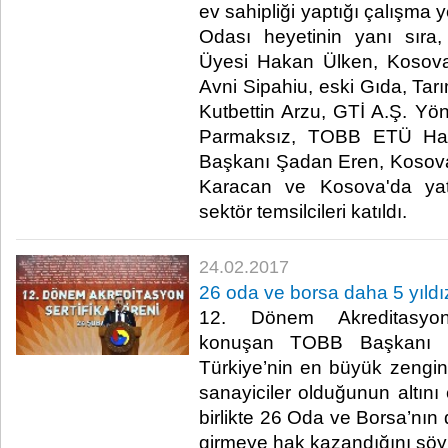
ev sahipliği yaptığı çalışma
Odası heyetinin yanı sır
Üyesi Hakan Ülken, Kosova
Avni Sipahiu, eski Gıda, Tar
Kutbettin Arzu, GTİ A.Ş. Yön
Parmaksız, TOBB ETÜ Has
Başkanı Şadan Eren, Kosova
Karacan ve Kosova'da yatı
sektör temsilcileri katıldı. ​
24.02.2017
26 oda ve borsa daha 5 yıldız
12. Dönem Akreditasyon 
konuşan TOBB Başkanı M. 
Türkiye’nin en büyük zenginli
sanayiciler olduğunun altını 
birlikte 26 Oda ve Borsa’nın
girmeye hak kazandığını söyle