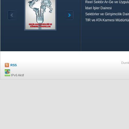
Reel Sektör Ar-Ge ve Uygul
İdari İşler Dairesi
Sektörler ve Girişimcilik Dai
TIR ve ATA Karnesi Müdürl
Özetle TOBB
Ekonomik R
Dumlu
RSS
IPv6 Aktif