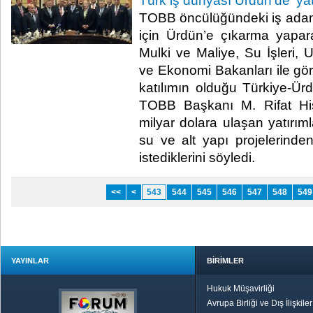
Türk iş dünyası Ürdün’de ‘yatır
TOBB öncülüğündeki iş adamı 
için Ürdün’e çıkarma yapa
Mulki ve Maliye, Su İşleri, U
ve Ekonomi Bakanları ile gör
katılımın olduğu Türkiye-Ür
TOBB Başkanı M. Rifat His
milyar dolara ulaşan yatırıml
su ve alt yapı projelerind
istediklerini söyledi.​
<<
<
543
544
545
546
547
548
549
YAYINLAR
BİRİMLER
Hukuk Müşavirliği
Avrupa Birliği ve Dış İlişkile