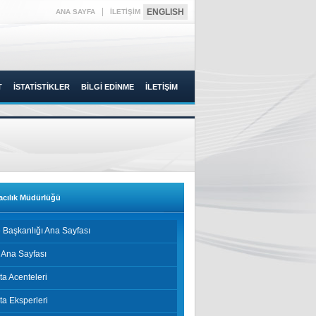
|
ENGLISH
ANA SAYFA
İLETİŞİM
T
İSTATİSTİKLER
BİLGİ EDİNME
İLETİŞİM
acılık Müdürlüğü
 Başkanlığı Ana Sayfası
 Ana Sayfası
ta Acenteleri
ta Eksperleri