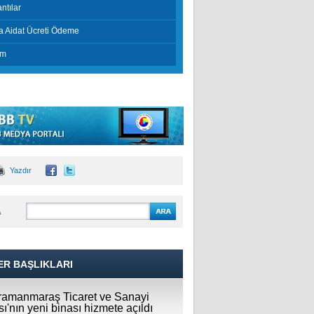
ntılar
a Aidat Ücreti Ödeme
im
Yazdır
A
ER BAŞLIKLARI
amanmaraş Ticaret ve Sanayi
ı'nın yeni binası hizmete açıldı