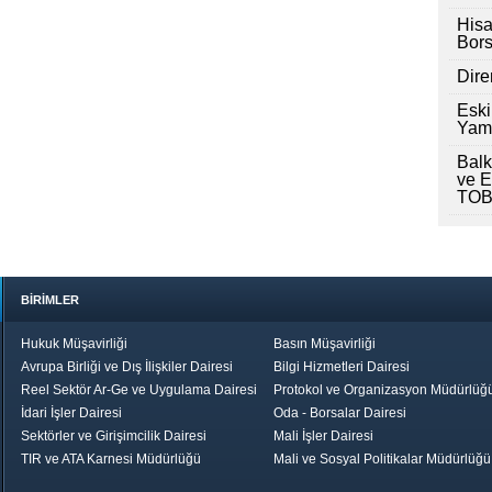
Hisa
Borsa
Dire
Eski
Yama
Balk
ve E
TOBB
BİRİMLER
Hukuk Müşavirliği
Basın Müşavirliği
Avrupa Birliği ve Dış İlişkiler Dairesi
Bilgi Hizmetleri Dairesi
Reel Sektör Ar-Ge ve Uygulama Dairesi
Protokol ve Organizasyon Müdürlüğ
İdari İşler Dairesi
Oda - Borsalar Dairesi
Sektörler ve Girişimcilik Dairesi
Mali İşler Dairesi
TIR ve ATA Karnesi Müdürlüğü
Mali ve Sosyal Politikalar Müdürlüğü