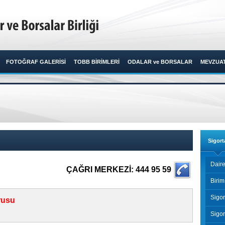
FOTOĞRAF GALERİSİ
TOBB BİRİMLERİ
ODALAR ve BORSALAR
MEVZUA
Sigort
Daire
ÇAĞRI MERKEZİ: 444 95 59
Birim
Sigor
rusu
Sigor