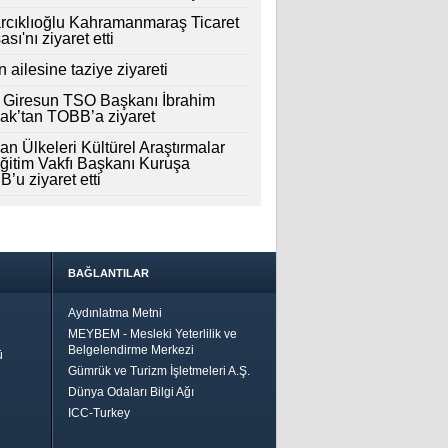
rcıklıoğlu Kahramanmaraş Ticaret
sı'nı ziyaret etti
n ailesine taziye ziyareti
 Giresun TSO Başkanı İbrahim
k’tan TOBB’a ziyaret
an Ülkeleri Kültürel Araştırmalar
ğitim Vakfı Başkanı Kuruşa
’u ziyaret etti
BAĞLANTILAR
Aydınlatma Metni
MEYBEM - Mesleki Yeterlilik ve
Belgelendirme Merkezi
ü
Gümrük ve Turizm İşletmeleri A.Ş.
Dünya Odaları Bilgi Ağı
ICC-Turkey