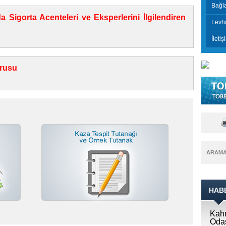
Bağla
Sigorta Acenteleri ve Eksperlerini İlgilendiren
Levh
İletiş
urusu
ARAM
HAB
Kahr
Odas