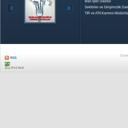
İdari İşler Dairesi
Sektörler ve Girişimcilik Dai
TIR ve ATA Karnesi Müdürl
Özetle TOBB
Ekonomik R
Dumlu
RSS
IPv6 Aktif