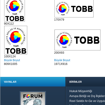
170X79
90X112
200X93
100X124
Büyük Boyut
Büyük Boyut
809X1005
1971X916
YAYINLAR
BİRİMLER
Hukuk Müşavirliği
Avrupa Birliği ve Dış İlişkile
Reel Sektör Ar-Ge ve Uygul