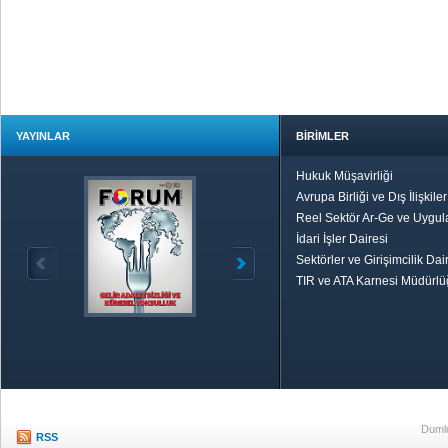
YAYINLAR
BİRİMLER
Hukuk Müşavirliği
Avrupa Birliği ve Dış İlişkile
Reel Sektör Ar-Ge ve Uygul
İdari İşler Dairesi
Sektörler ve Girişimcilik Dai
TIR ve ATA Karnesi Müdürl
Özetle TOBB
Ekonomik R
Dumlu
RSS