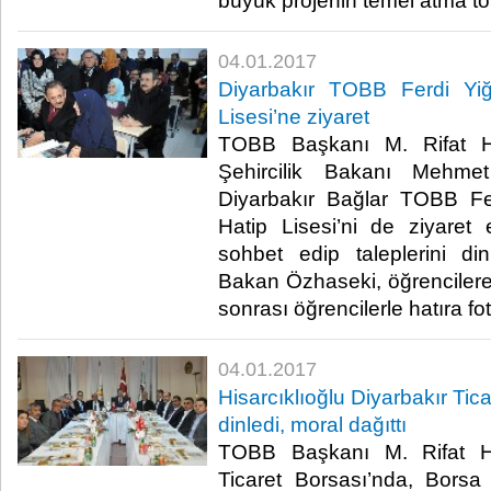
büyük projenin temel atma töre
04.01.2017
Diyarbakır TOBB Ferdi Yi
Lisesi’ne ziyaret
TOBB Başkanı M. Rifat Hi
Şehircilik Bakanı Mehmet
Diyarbakır Bağlar TOBB Fe
Hatip Lisesi’ni de ziyaret e
sohbet edip taleplerini di
Bakan Özhaseki, öğrencilere k
sonrası öğrencilerle hatıra foto
04.01.2017
Hisarcıklıoğlu Diyarbakır Tica
dinledi, moral dağıttı
TOBB Başkanı M. Rifat His
Ticaret Borsası’nda, Borsa