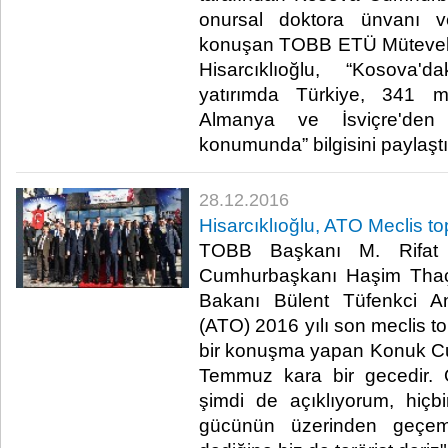
onursal doktora ünvanı ve
konuşan TOBB ETÜ Mütevelli
Hisarcıklıoğlu, “Kosova'
yatırımda Türkiye, 341 mi
Almanya ve İsviçre'den 
konumunda” bilgisini paylaştı.
28.12.2016
Hisarcıklıoğlu, ATO Meclis top
TOBB Başkanı M. Rifat H
Cumhurbaşkanı Haşim Thaçi
Bakanı Bülent Tüfenkci An
(ATO) 2016 yılı son meclis to
bir konuşma yapan Konuk C
Temmuz kara bir gecedir.
şimdi de açıklıyorum, hiçb
gücünün üzerinden geçemez