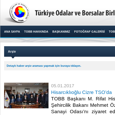
ANA SAYFA
TOBB HAKKINDA
BAŞKANIMIZ
FOTOĞRAF GALERİSİ
TOB
Arşiv
Detaylı haber arşiv araması yapmak için buraya tıklayın.
05.01.2017
Hisarcıklıoğlu Cizre TSO’da
TOBB Başkanı M. Rifat His
Şehircilik Bakanı Mehmet Öz
Sanayi Odası’nı ziyaret ed