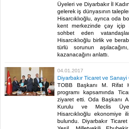
Üyeleri ve Diyarbakır İl Kadın 
gelerek iş dünyasının talepleri
Hisarcıklıoğlu, ayrıca oda bor
kent merkezinde çay içip s
sohbet eden vatandaşla
Hisarcıklıoğlu birlik ve bera
türlü sorunun aşılacağı
kazanacağını anlattı.​
04.01.2017
Diyarbakır Ticaret ve Sanayi
TOBB Başkanı M. Rifat His
programı kapsamında Tica
ziyaret etti. Oda Başkanı 
Kurulu ve Meclis Üyel
Hisarcıklıoğlu ekonomiye ili
bulundu. Diyarbakır Ticare
Yeşil, Milletvekili Ebub