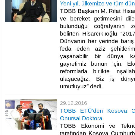
Yeni yıl, ülkemize ve tüm dün
TOBB Başkanı M. Rifat Hisarc
ve bereket getirmesini dil
bulunduğu coğrafyanın zo
belirten Hisarcıklıoğlu “20
Dünyanın her yerinde barış o
feda eden aziz şehitlerim
yaşanabilir bir dünya k
gayretimiz bunun için. E
reformlarla birlikte inşa
ulaşacağız. Biz iş dünya
umutluyuz” dedi.​
29.12.2016
TOBB ETÜ’den Kosova Cu
Onursal Doktora
TOBB Ekonomi ve Teknolo
tarafından Kosova Cumhurb