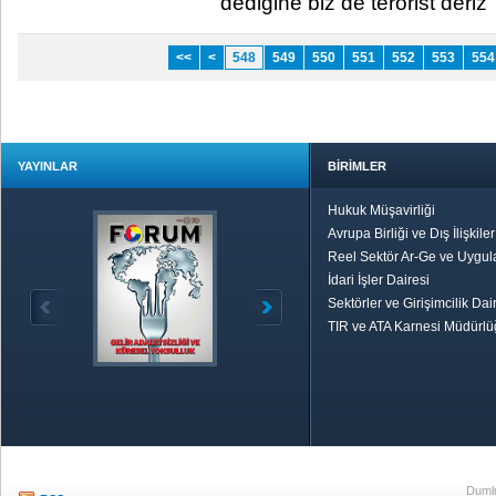
dediğine biz de terörist deriz" 
<<
<
548
549
550
551
552
553
554
YAYINLAR
BİRİMLER
Hukuk Müşavirliği
Avrupa Birliği ve Dış İlişkile
Reel Sektör Ar-Ge ve Uygul
İdari İşler Dairesi
Sektörler ve Girişimcilik Dai
TIR ve ATA Karnesi Müdürl
Özetle TOBB
Ekonomik R
Dumlu