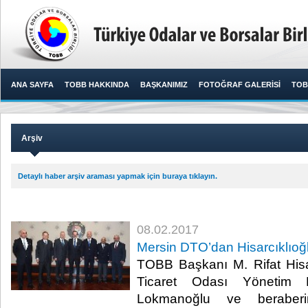
ANA SAYFA
TOBB HAKKINDA
BAŞKANIMIZ
FOTOĞRAF GALERİSİ
TOB
Arşiv
Detaylı haber arşiv araması yapmak için buraya tıklayın.
08.02.2017
Mersin DTO’dan Hisarcıklıoğl
TOBB Başkanı M. Rifat Hisa
Ticaret Odası Yönetim 
Lokmanoğlu ve beraberi