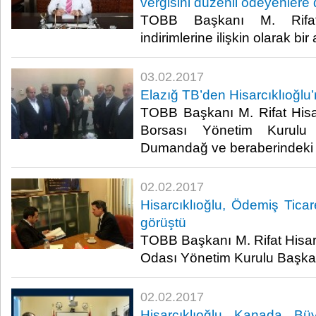
vergisini düzenli ödeyenlere
TOBB Başkanı M. Rifat H
indirimlerine ilişkin olarak bir
03.02.2017
Elazığ TB’den Hisarcıklıoğlu’
TOBB Başkanı M. Rifat Hisarc
Borsası Yönetim Kurulu
Dumandağ ve beraberindeki he
02.02.2017
Hisarcıklıoğlu, Ödemiş Ticar
görüştü
TOBB Başkanı M. Rifat Hisarc
Odası Yönetim Kurulu Başkanı 
02.02.2017
Hisarcıklıoğlu Kanada Büy