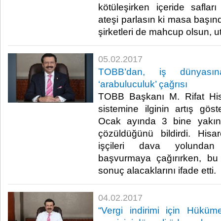
kötüleşirken içeride safları
ateşi parlasın ki masa başı
şirketleri de mahcup olsun, ut
05.02.2017
TOBB’dan, iş dünyasına
‘arabuluculuk’ çağrısı
TOBB Başkanı M. Rifat Hisa
sistemine ilginin artış göst
Ocak ayında 3 bine yakın
çözüldüğünü bildirdi. Hisarc
işçileri dava yolundan
başvurmaya çağırırken, bu
sonuç alacaklarını ifade etti.​
04.02.2017
“Vergi indirimi için Hüküm