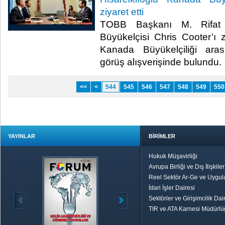
ziyaret etti
TOBB Başkanı M. Rifat H
Büyükelçisi Chris Cooter’ı
Kanada Büyükelçiliği arası
görüş alışverişinde bulundu.​
<<
<
544
545
546
547
548
549
550
YAYINLAR
BİRİMLER
Hukuk Müşavirliği
Avrupa Birliği ve Dış İlişkile
Reel Sektör Ar-Ge ve Uygul
İdari İşler Dairesi
Sektörler ve Girişimcilik Dai
TIR ve ATA Karnesi Müdürl