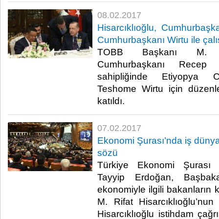
08.02.2017
Hisarcıklıoğlu, Cumhurbaşk
Cumhurbaşkanı Wirtu ile çal
TOBB Başkanı M. Rif
Cumhurbaşkanı Recep
sahipliğinde Etiyopya 
Teshome Wirtu için düzen
katıldı.​
07.02.2017
Ekonomi Şurası’nda iş düny
sözü
Türkiye Ekonomi Şurası
Tayyip Erdoğan, Başbaka
ekonomiyle ilgili bakanların
M. Rifat Hisarcıklıoğlu’nun 
Hisarcıklıoğlu istihdam çağrı