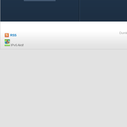
Özetle TOBB
Ekonomik R
Dumlu
RSS
IPv6 Aktif