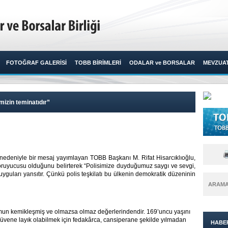
FOTOĞRAF GALERİSİ
TOBB BİRİMLERİ
ODALAR ve BORSALAR
MEVZUA
mizin teminatıdır”
ü nedeniyle bir mesaj yayımlayan TOBB Başkanı M. Rifat Hisarcıklıoğlu,
oruyucusu olduğunu belirterek “Polisimize duyduğumuz saygı ve sevgi,
uyguları yansıtır. Çünkü polis teşkilatı bu ülkenin demokratik düzeninin
ARAM
umun kemikleşmiş ve olmazsa olmaz değerlerindendir. 169’uncu yaşını
 güvene layık olabilmek için fedakârca, cansiperane şekilde yılmadan
HABE