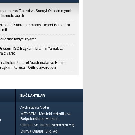
manmaraş Ticaret ve Sanayi Odası'nın yeni
 hizmete açıldı
cıklıoğlu Kahramanmaraş Ticaret Borsası'nı
t etti
ailesine taziye ziyareti
Giresun TSO Başkanı İbrahim Yamak’tan
a ziyaret
 Ülkeleri Kültürel Araştırmalar ve Eğitim
 Başkanı Kuruşa TOBB’u ziyaret etti
BAĞLANTILAR
Aydınlatma Metni
MEYBEM - Mesleki Yeterlilik ve
Belgelendirme Merkezi
ü
Gümrük ve Turizm İşletmeleri A.Ş.
Dünya Odaları Bilgi Ağı