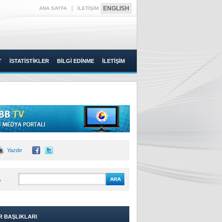
|
ENGLISH
ANA SAYFA
İLETİŞİM
T
İSTATİSTİKLER
BİLGİ EDİNME
İLETİŞİM
Yazdır
A
R BAŞLIKLARI