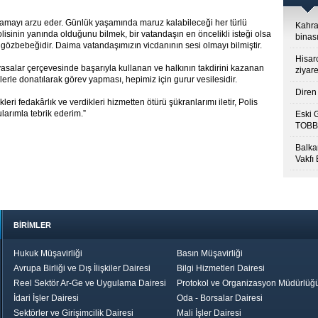
şamayı arzu eder. Günlük yaşamında maruz kalabileceği her türlü
Kahra
lisinin yanında olduğunu bilmek, bir vatandaşın en öncelikli isteği olsa
binası
 gözbebeğidir. Daima vatandaşımızın vicdanının sesi olmayı bilmiştir.
Hisar
yasalar çerçevesinde başarıyla kullanan ve halkının takdirini kazanan
ziyare
iklerle donatılarak görev yapması, hepimiz için gurur vesilesidir.
Diren 
eri fedakârlık ve verdikleri hizmetten ötürü şükranlarımı iletir, Polis
larımla tebrik ederim.”
Eski 
TOBB’
Balkan
Vakfı
BİRİMLER
Hukuk Müşavirliği
Basın Müşavirliği
Avrupa Birliği ve Dış İlişkiler Dairesi
Bilgi Hizmetleri Dairesi
Reel Sektör Ar-Ge ve Uygulama Dairesi
Protokol ve Organizasyon Müdürlüğ
İdari İşler Dairesi
Oda - Borsalar Dairesi
Sektörler ve Girişimcilik Dairesi
Mali İşler Dairesi