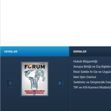
YAYINLAR
BİRİMLER
Hukuk Müşavirliği
Avrupa Birliği ve Dış İlişkile
Reel Sektör Ar-Ge ve Uygul
İdari İşler Dairesi
Sektörler ve Girişimcilik Dai
TIR ve ATA Karnesi Müdürl
Özetle TOBB
Ekonomik R