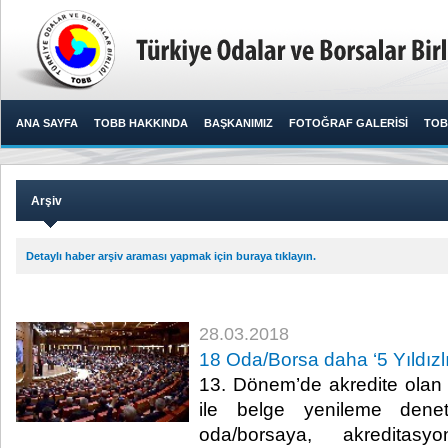
ANA SAYFA
TOBB HAKKINDA
BAŞKANIMIZ
FOTOĞRAF GALERİSİ
TOB
Arşiv
Detaylı haber arşiv araması yapmak için buraya tıklayın.
28.03.2018
18 Oda/Borsa daha ‘5 Yıldızlı
13. Dönem’de akredite olan
ile belge yenileme dene
oda/borsaya, akreditasy