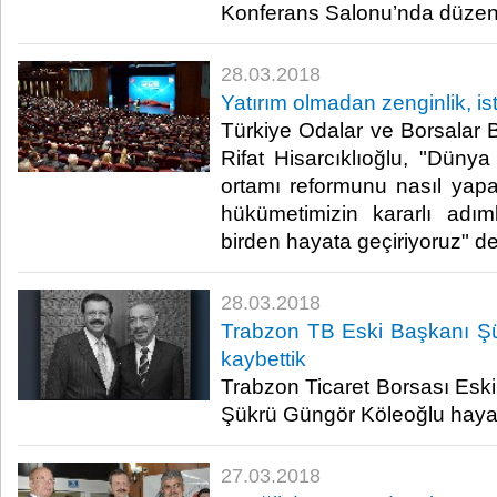
Konferans Salonu’nda düzenle
28.03.2018
Yatırım olmadan zenginlik, is
Türkiye Odalar ve Borsalar B
Rifat Hisarcıklıoğlu, "Dünya 
ortamı reformunu nasıl yap
hükümetimizin kararlı adım
birden hayata geçiriyoruz" ded
28.03.2018
Trabzon TB Eski Başkanı Ş
kaybettik
Trabzon Ticaret Borsası Esk
Şükrü Güngör Köleoğlu hayatı
27.03.2018