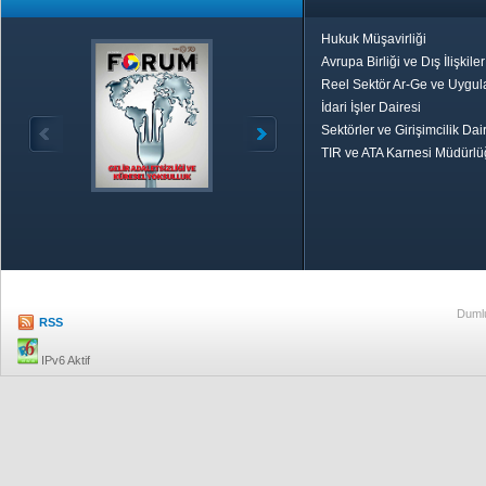
Hukuk Müşavirliği
Avrupa Birliği ve Dış İlişkile
Reel Sektör Ar-Ge ve Uygul
İdari İşler Dairesi
Sektörler ve Girişimcilik Dai
TIR ve ATA Karnesi Müdürl
Özetle TOBB
Ekonomik R
Dumlu
RSS
IPv6 Aktif