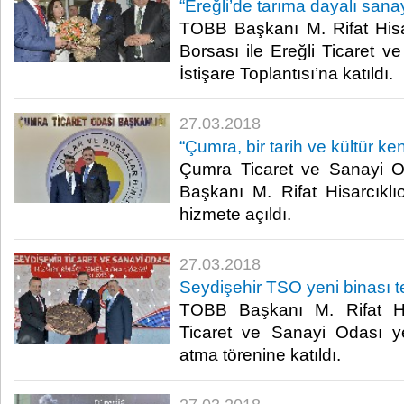
“Ereğli’de tarıma dayalı sanay
TOBB Başkanı M. Rifat Hisarc
Borsası ile Ereğli Ticaret 
İstişare Toplantısı’na katıldı.​
27.03.2018
“Çumra, bir tarih ve kültür ken
Çumra Ticaret ve Sanayi O
Başkanı M. Rifat Hisarcıklıo
hizmete açıldı.​
27.03.2018
Seydişehir TSO yeni binası te
TOBB Başkanı M. Rifat His
Ticaret ve Sanayi Odası y
atma törenine katıldı.​