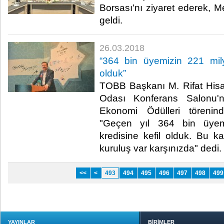
Borsası'nı ziyaret ederek, Me
geldi.​
26.03.2018
“364 bin üyemizin 221 milyar
olduk”
TOBB Başkanı M. Rifat Hisar
Odası Konferans Salonu'
Ekonomi Ödülleri törenin
"Geçen yıl 364 bin üyemi
kredisine kefil olduk. Bu ka
kuruluş var karşınızda" dedi.​
<<
<
493
494
495
496
497
498
499
YAYINLAR
BİRİMLER