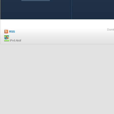
Özetle TOBB
Ekonomik R
Dumlu
RSS
IPv6 Aktif