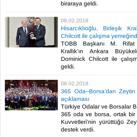
biraraya geldi.​
08.02.2018
Hisarcıklıoğlu, Birleşik Kr
Chilcott ile çalışma yemeğin
TOBB Başkanı M. Rifat Hi
Krallık’ın Ankara Büyükel
Dominick Chilcott ile çalı
geldi. ​
08.02.2018
365 Oda–Borsa’dan Zeytin 
açıklaması
Türkiye Odalar ve Borsalar Bi
365 oda ve borsa, ortak bir 
Kuvvetleri’nin yürüttüğü Zey
destek verdi.​