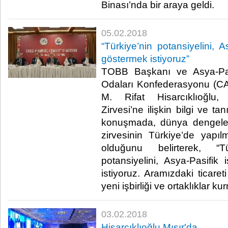
Binası’nda bir araya geldi.​
05.02.2018
“Türkiye’nin potansiyelini, 
göstermek istiyoruz”
TOBB Başkanı ve Asya-Pas
Odaları Konfederasyonu (C
M. Rifat Hisarcıklıoğlu,
Zirvesi’ne ilişkin bilgi ve ta
konuşmada, dünya dengeler
zirvesinin Türkiye’de yapı
olduğunu belirterek, “
potansiyelini, Asya-Pasifi
istiyoruz. Aramızdaki ticareti
yeni işbirliği ve ortaklıklar ku
03.02.2018
Hisarcıklıoğlu Mısır'da