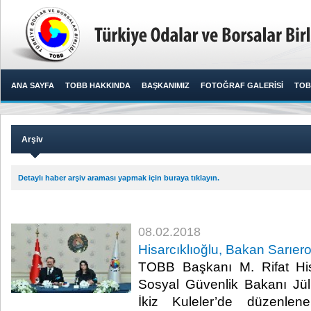
ANA SAYFA
TOBB HAKKINDA
BAŞKANIMIZ
FOTOĞRAF GALERİSİ
TOB
Arşiv
Detaylı haber arşiv araması yapmak için buraya tıklayın.
08.02.2018
Hisarcıklıoğlu, Bakan Sarıero
TOBB Başkanı M. Rifat His
Sosyal Güvenlik Bakanı Jül
İkiz Kuleler’de düzenle