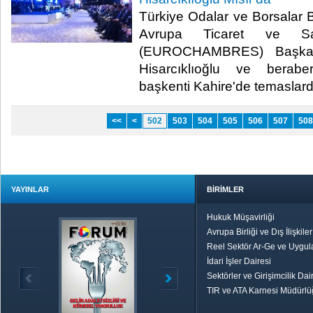
Türkiye Odalar ve Borsalar B
Avrupa Ticaret ve San
(EUROCHAMBRES) Başkan 
Hisarcıklıoğlu ve beraber
başkenti Kahire'de temaslard
<<
<
502
503
504
505
506
507
508
YAYINLAR
BİRİMLER
Hukuk Müşavirliği
Avrupa Birliği ve Dış İlişkile
Reel Sektör Ar-Ge ve Uygul
İdari İşler Dairesi
Sektörler ve Girişimcilik Dai
TIR ve ATA Karnesi Müdürl