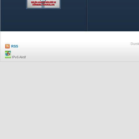
Özetle TOBB
Ekonomik R
Dumlu
RSS
IPv6 Aktif