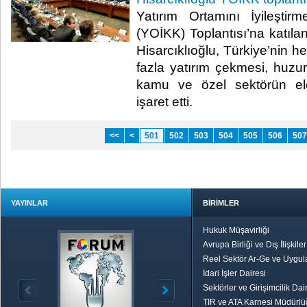
Yatırım Ortamını İyileşti
(YOİKK) Toplantısı’na katıl
Hisarcıklıoğlu, Türkiye’nin h
fazla yatırım çekmesi, huzur
kamu ve özel sektörün ele
işaret etti.​
<<
<
501
502
503
504
505
506
507
YAYINLAR
BİRİMLER
Hukuk Müşavirliği
Avrupa Birliği ve Dış İlişkile
Reel Sektör Ar-Ge ve Uygul
İdari İşler Dairesi
Sektörler ve Girişimcilik Dai
TIR ve ATA Karnesi Müdürl