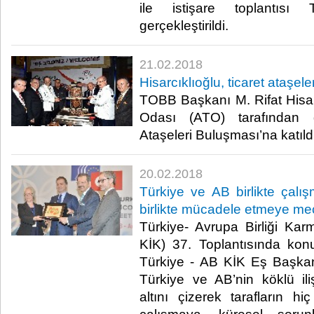
ile istişare toplantısı
gerçekleştirildi.​
21.02.2018
Hisarcıklıoğlu, ticaret ataşele
TOBB Başkanı M. Rifat Hisarc
Odası (ATO) tarafından 
Ataşeleri Buluşması’na katıldı
20.02.2018
Türkiye ve AB birlikte çalış
birlikte mücadele etmeye me
Türkiye- Avrupa Birliği Kar
KİK) 37. Toplantısında k
Türkiye - AB KİK Eş Başkanı
Türkiye ve AB’nin köklü il
altını çizerek tarafların hi