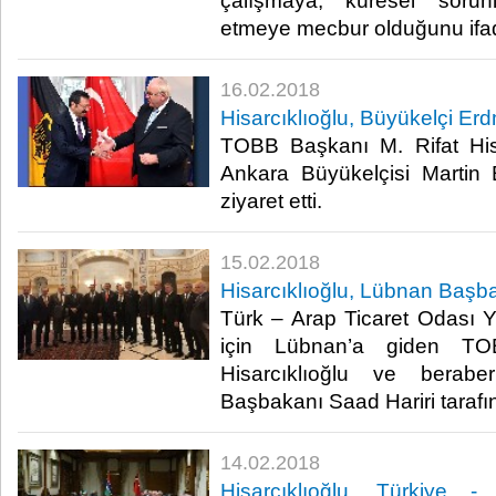
çalışmaya, küresel sorunl
etmeye mecbur olduğunu ifade
16.02.2018
Hisarcıklıoğlu, Büyükelçi Er
TOBB Başkanı M. Rifat Hisa
Ankara Büyükelçisi Martin 
ziyaret etti.​
15.02.2018
Hisarcıklıoğlu, Lübnan Başbak
Türk – Arap Ticaret Odası Y
için Lübnan’a giden TO
Hisarcıklıoğlu ve berabe
Başbakanı Saad Hariri tarafın
14.02.2018
Hisarcıklıoğlu, Türkiye -