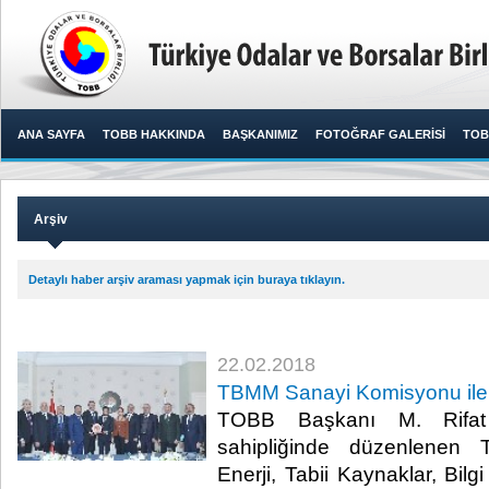
ANA SAYFA
TOBB HAKKINDA
BAŞKANIMIZ
FOTOĞRAF GALERİSİ
TOB
Arşiv
Detaylı haber arşiv araması yapmak için buraya tıklayın.
22.02.2018
TBMM Sanayi Komisyonu ile is
TOBB Başkanı M. Rifat H
sahipliğinde düzenlenen 
Enerji, Tabii Kaynaklar, Bil