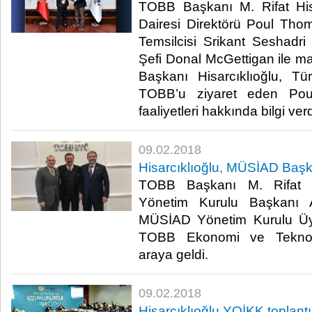
TOBB Başkanı M. Rifat His
Dairesi Direktörü Poul Tho
Temsilcisi Srikant Seshadr
Şefi Donal McGettigan ile 
Başkanı Hisarcıklıoğlu, Türk
TOBB’u ziyaret eden Po
faaliyetleri hakkında bilgi verdi
09.02.2018
Hisarcıklıoğlu, MÜSİAD Başk
TOBB Başkanı M. Rifat H
Yönetim Kurulu Başkanı
MÜSİAD Yönetim Kurulu Üy
TOBB Ekonomi ve Teknoloj
araya geldi.​
09.02.2018
Hisarcıklıoğlu YOİKK toplantı