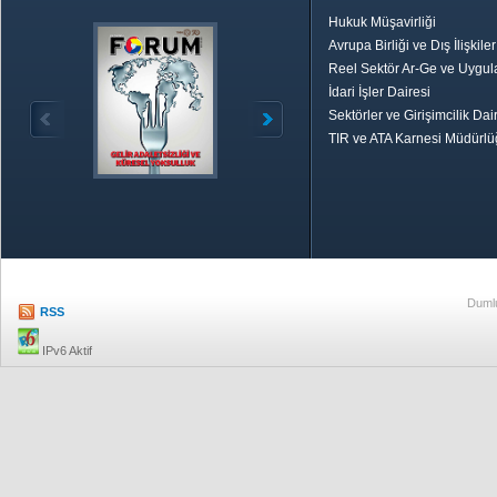
Hukuk Müşavirliği
Avrupa Birliği ve Dış İlişkile
Reel Sektör Ar-Ge ve Uygul
İdari İşler Dairesi
Sektörler ve Girişimcilik Dai
TIR ve ATA Karnesi Müdürl
Özetle TOBB
Ekonomik R
Dumlu
RSS
IPv6 Aktif