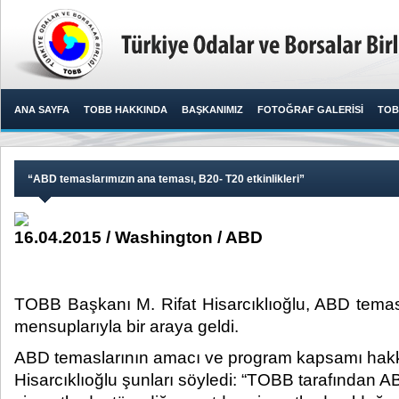
ANA SAYFA
TOBB HAKKINDA
BAŞKANIMIZ
FOTOĞRAF GALERİSİ
TOB
“ABD temaslarımızın ana teması, B20- T20 etkinlikleri”
16.04.2015 / Washington / ABD
TOBB Başkanı M. Rifat Hisarcıklıoğlu, ABD temas
mensuplarıyla bir araya geldi. ​
ABD temaslarının amacı ve program kapsamı hakkı
Hisarcıklıoğlu şunları söyledi: “TOBB tarafından AB