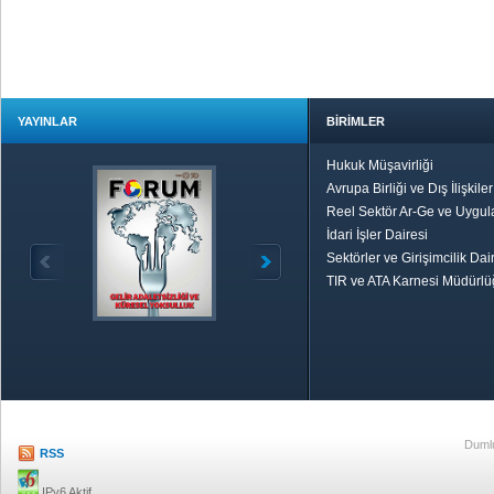
YAYINLAR
BİRİMLER
Hukuk Müşavirliği
Avrupa Birliği ve Dış İlişkile
Reel Sektör Ar-Ge ve Uygul
İdari İşler Dairesi
Sektörler ve Girişimcilik Dai
TIR ve ATA Karnesi Müdürl
Özetle TOBB
Ekonomik R
Dumlu
RSS
IPv6 Aktif