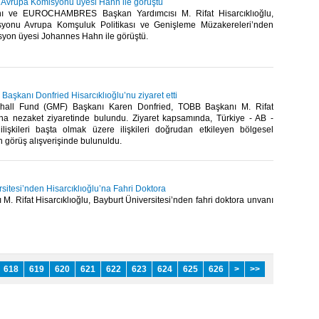
u, Avrupa Komisyonu üyesi Hahn ile görüştü
ı ve EUROCHAMBRES Başkan Yardımcısı M. Rifat Hisarcıklıoğlu,
yonu Avrupa Komşuluk Politikası ve Genişleme Müzakereleri’nden
yon üyesi Johannes Hahn ile görüştü.​
Başkanı Donfried Hisarcıklıoğlu’nu ziyaret etti
all Fund (GMF) Başkanı Karen Donfried, TOBB Başkanı M. Rifat
u'na nezaket ziyaretinde bulundu. Ziyaret kapsamında, Türkiye - AB -
işkileri başta olmak üzere ilişkileri doğrudan etkileyen bölgesel
n görüş alışverişinde bulunuldu. ​
sitesi’nden Hisarcıklıoğlu’na Fahri Doktora
. Rifat Hisarcıklıoğlu, Bayburt Üniversitesi’nden fahri doktora unvanı
618
619
620
621
622
623
624
625
626
>
>>