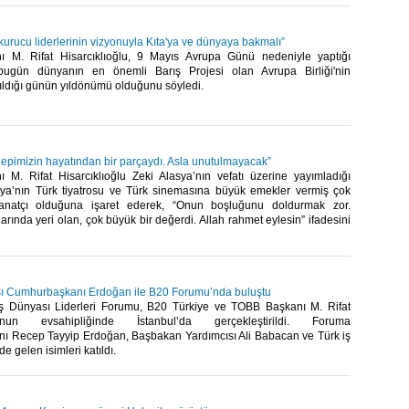
kurucu liderlerinin vizyonuyla Kıta'ya ve dünyaya bakmalı”
 M. Rifat Hisarcıklıoğlu, 9 Mayıs Avrupa Günü nedeniyle yaptığı
bugün dünyanın en önemli Barış Projesi olan Avrupa Birliği'nin
tıldığı günün yıldönümü olduğunu söyledi.​
hepimizin hayatından bir parçaydı. Asla unutulmayacak”
M. Rifat Hisarcıklıoğlu Zeki Alasya’nın vefatı üzerine yayımladığı
ya’nın Türk tiyatrosu ve Türk sinemasına büyük emekler vermiş çok
sanatçı olduğuna işaret ederek, “Onun boşluğunu doldurmak zor.
arında yeri olan, çok büyük bir değerdi. Allah rahmet eylesin” ifadesini
sı Cumhurbaşkanı Erdoğan ile B20 Forumu’nda buluştu
ş Dünyası Liderleri Forumu, B20 Türkiye ve TOBB Başkanı M. Rifat
ğlu’nun evsahipliğinde İstanbul’da gerçekleştirildi. Foruma
 Recep Tayyip Erdoğan, Başbakan Yardımcısı Ali Babacan ve Türk iş
 gelen isimleri katıldı.​