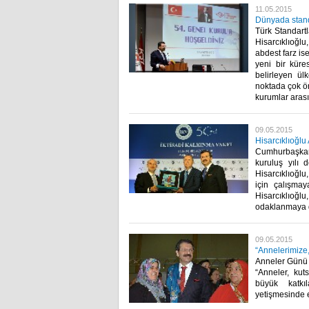
11.05.2015
Dünyada standa
Türk Standart
Hisarcıklıoğlu
abdest farz is
yeni bir küre
belirleyen ül
noktada çok ö
kurumlar arası
09.05.2015
Hisarcıklıoğlu
Cumhurbaşkanı
kuruluş yılı
Hisarcıklıoğl
için çalışmay
Hisarcıklıoğ
odaklanmaya d
09.05.2015
“Annelerimize
Anneler Günü d
“Anneler, kuts
büyük katkı
yetişmesinde e