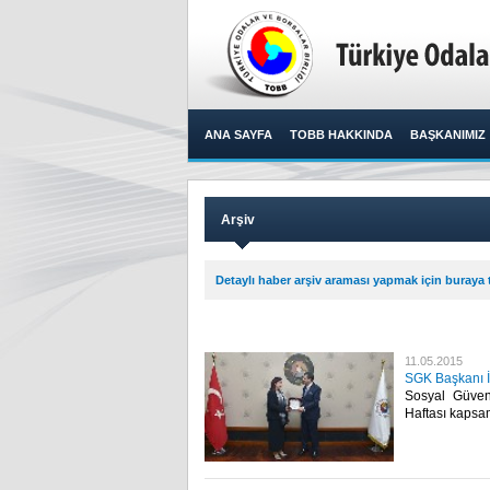
ANA SAYFA
TOBB HAKKINDA
BAŞKANIMIZ
Arşiv
Detaylı haber arşiv araması yapmak için buraya t
11.05.2015
SGK Başkanı İl
Sosyal Güven
Haftası kapsam