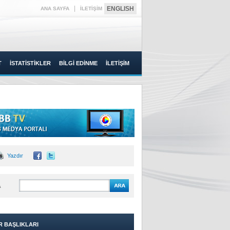
|
ENGLISH
ANA SAYFA
İLETİŞİM
T
İSTATİSTİKLER
BİLGİ EDİNME
İLETİŞİM
Yazdır
A
R BAŞLIKLARI