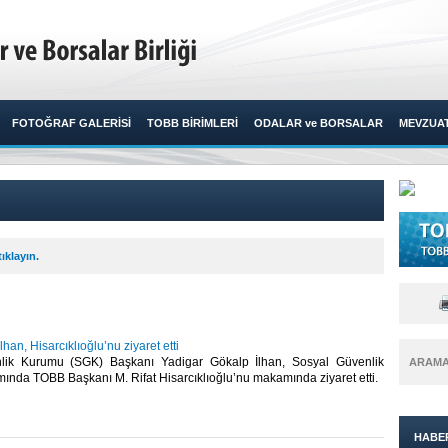
FOTOĞRAF GALERİSİ
TOBB BİRİMLERİ
ODALAR ve BORSALAR
MEVZUA
ıklayın.
han, Hisarcıklıoğlu’nu ziyaret etti
lik Kurumu (SGK) Başkanı Yadigar Gökalp İlhan, Sosyal Güvenlik
ARAM
ında TOBB Başkanı M. Rifat Hisarcıklıoğlu’nu makamında ziyaret etti.​
HABE