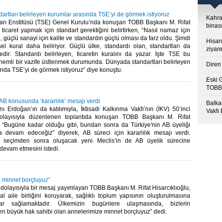
rtları belirleyen kurumlar arasında TSE’yi de görmek istiyoruz
Kahra
ları Enstitüsü (TSE) Genel Kurulu’nda konuşan TOBB Başkanı M. Rifat
binası
, ticaret yapmak için standart gerektiğini belirtirken, “Nasıl namaz için
e, güçlü sanayi için kalite ve standardın güçlü olması da farz oldu. Şimdi
Hisar
sel kural daha beliriyor. Güçlü ülke, standardı olan, standartları da
ziyare
kedir. Standardı belirleyen, ticaretin kuralını da yazar. İşte TSE bu
nemli bir vazife üstlenmek durumunda. Dünyada standartları belirleyen
Diren 
nda TSE’yi de görmek istiyoruz” diye konuştu.​
Eski 
TOBB’
 AB konusunda ‘kararlılık’ mesajı verdi
Balkan
 Erdoğan’ın da katılımıyla, İktisadi Kalkınma Vakfı’nın (İKV) 50’inci
Vakfı
 dolayısıyla düzenlenen toplantıda konuşan TOBB Başkanı M. Rifat
u, “Bugüne kadar olduğu gibi, bundan sonra da Türkiye'nin AB üyeliği
a devam edeceğiz” diyerek, AB süreci için kararlılık mesajı verdi.
lu, seçimden sonra oluşacak yeni Meclis’in de AB üyelik sürecine
evam etmesini istedi.​
, minnet borçluyuz”
olayısıyla bir mesaj yayımlayan TOBB Başkanı M. Rifat Hisarcıklıoğlu,
al aile birliğini koruyarak, sağlıklı toplum yapısının oluşturulmasına
lar sağlamaktadır. Ülkemizin bugünlere ulaşmasında, bizlerin
n büyük hak sahibi olan annelerimize minnet borçluyuz” dedi.​