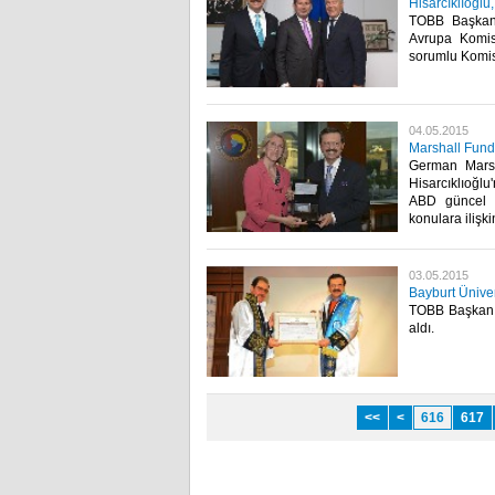
Hisarcıklıoğl
TOBB Başkan
Avrupa Komis
sorumlu Komis
04.05.2015
Marshall Fund 
German Marsh
Hisarcıklıoğl
ABD güncel il
konulara ilişki
03.05.2015
Bayburt Üniver
TOBB Başkanı M
aldı.​
<<
<
616
617