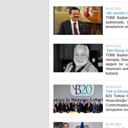
09.05.2015
“AB, yeniden, 
TOBB Başkanı
açıklamada, 
temellerinin a
09.05.2015
“Zeki Alasya, 
TOBB Başkanı 
mesajda, Alas
değerli bir 
Hepimizin anıl
kullandı.​
08.05.2015
Türk iş dünya
B20 Türkiye İ
Hisarcıklıo
Cumhurbaşkanı
dünyasının önde
06.05.2015