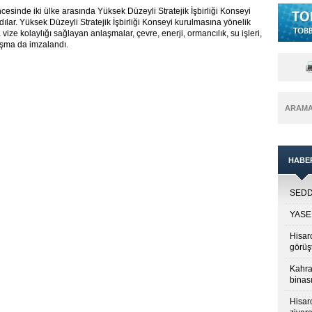
esinde iki ülke arasında Yüksek Düzeyli Stratejik İşbirliği Konseyi
dılar. Yüksek Düzeyli Stratejik İşbirliği Konseyi kurulmasına yönelik
 vize kolaylığı sağlayan anlaşmalar, çevre, enerji, ormancılık, su işleri,
laşma da imzalandı.
ARAM
HABE
SEDDK
YASED
Hisar
görüş
Kahra
binası
Hisar