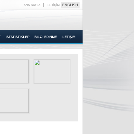
|
ENGLISH
ANA SAYFA
İLETİŞİM
T
İSTATİSTİKLER
BİLGİ EDİNME
İLETİŞİM