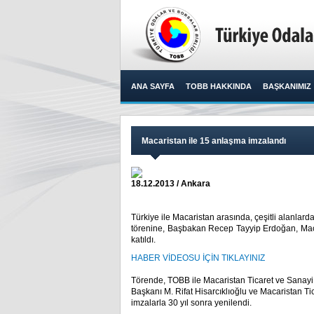
ANA SAYFA
TOBB HAKKINDA
BAŞKANIMIZ
Macaristan ile 15 anlaşma imzalandı
18.12.2013 / Ankara
Türkiye ile Macaristan arasında, çeşitli alanl
törenine, Başbakan Recep Tayyip Erdoğan, Maca
katıldı.​
HABER VİDEOSU İÇİN TIKLAYINIZ
Törende, TOBB ile Macaristan Ticaret ve Sanayi
Başkanı M. Rifat Hisarcıklıoğlu ve Macaristan T
imzalarla 30 yıl sonra yenilendi.