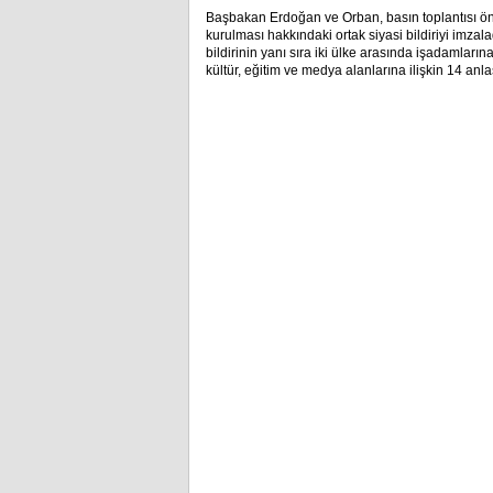
Başbakan Erdoğan ve Orban, basın toplantısı önc
kurulması hakkındaki ortak siyasi bildiriyi imzala
bildirinin yanı sıra iki ülke arasında işadamlarına
kültür, eğitim ve medya alanlarına ilişkin 14 an