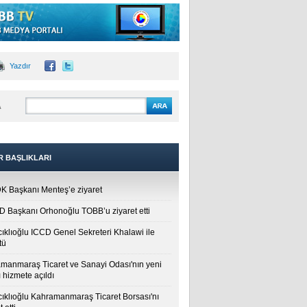
Yazdır
A
R BAŞLIKLARI
 Başkanı Menteş’e ziyaret
 Başkanı Orhonoğlu TOBB’u ziyaret etti
cıklıoğlu ICCD Genel Sekreteri Khalawi ile
tü
manmaraş Ticaret ve Sanayi Odası'nın yeni
 hizmete açıldı
cıklıoğlu Kahramanmaraş Ticaret Borsası'nı