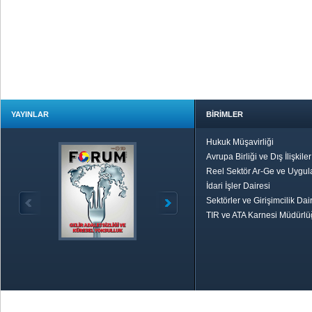
YAYINLAR
BİRİMLER
Hukuk Müşavirliği
Avrupa Birliği ve Dış İlişkile
Reel Sektör Ar-Ge ve Uygul
İdari İşler Dairesi
Sektörler ve Girişimcilik Dai
TIR ve ATA Karnesi Müdürl
Özetle TOBB
Ekonomik R