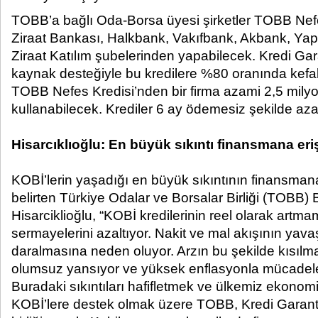
TOBB’a bağlı Oda-Borsa üyesi şirketler TOBB Nefe
Ziraat Bankası, Halkbank, Vakıfbank, Akbank, Yap
Ziraat Katılım şubelerinden yapabilecek. Kredi Ga
kaynak desteğiyle bu kredilere %80 oranında kefa
TOBB Nefes Kredisi’nden bir firma azami 2,5 milyo
kullanabilecek. Krediler 6 ay ödemesiz şekilde aza
Hisarcıklıoğlu: En büyük sıkıntı finansmana eri
KOBİ’lerin yaşadığı en büyük sıkıntının finansman
belirten Türkiye Odalar ve Borsalar Birliği (TOBB) 
Hisarciklioğlu, “KOBİ kredilerinin reel olarak artma
sermayelerini azaltıyor. Nakit ve mal akışının ya
daralmasına neden oluyor. Arzın bu şekilde kısılm
olumsuz yansıyor ve yüksek enflasyonla mücadeley
Buradaki sıkıntıları hafifletmek ve ülkemiz ekonom
KOBİ’lere destek olmak üzere TOBB, Kredi Garant