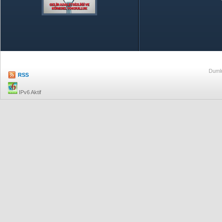
Özetle TOBB
Ekonomik R
Dumlu
RSS
IPv6 Aktif