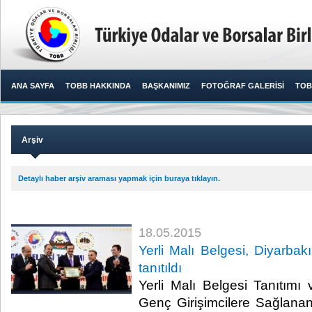
ANA SAYFA
TOBB HAKKINDA
BAŞKANIMIZ
FOTOĞRAF GALERİSİ
TOB
Arşiv
Detaylı haber arşiv araması yapmak için buraya tıklayın.
18.05.2015
Yerli Malı Belgesi, Diyarbak
tanıtıldı
Yerli Malı Belgesi Tanıtımı
Genç Girişimcilere Sağlanan 