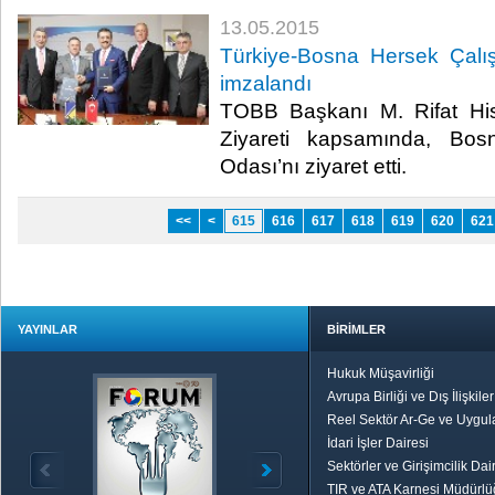
13.05.2015
Türkiye-Bosna Hersek Çalı
imzalandı
TOBB Başkanı M. Rifat His
Ziyareti kapsamında, Bos
Odası’nı ziyaret etti. ​
<<
<
615
616
617
618
619
620
621
YAYINLAR
BİRİMLER
Hukuk Müşavirliği
Avrupa Birliği ve Dış İlişkile
Reel Sektör Ar-Ge ve Uygul
İdari İşler Dairesi
Sektörler ve Girişimcilik Dai
TIR ve ATA Karnesi Müdürl