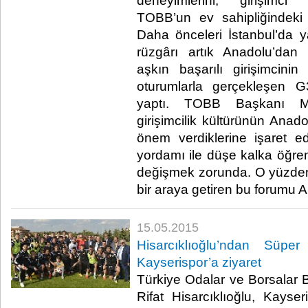
deneyimlerini, girişimci 
TOBB’un ev sahipliğindeki
Daha önceleri İstanbul’da 
rüzgârı artık Anadolu’dan 
aşkın başarılı girişimcinin 
oturumlarla gerçekleşen G
yaptı. TOBB Başkanı M. 
girişimcilik kültürünün Anad
önem verdiklerine işaret ed
yordamı ile düşe kalka öğrend
değişmek zorunda. O yüzden g
bir araya getiren bu forumu An
15.05.2015
Hisarcıklıoğlu’ndan Süp
Kayserispor’a ziyaret
Türkiye Odalar ve Borsalar B
Rifat Hisarcıklıoğlu, Kays