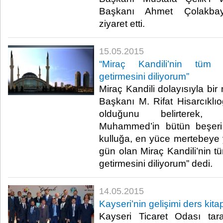
Başkanı Ahmet Çolakbayr
ziyaret etti.​
15.05.2015
“Miraç Kandili’nin tüm 
getirmesini diliyorum”
Miraç Kandili dolayısıyla b
Başkanı M. Rifat Hisarcıklıoğ
olduğunu belirterek, 
Muhammed’in bütün beşeri 
kulluğa, en yüce mertebeye y
gün olan Miraç Kandili’nin t
getirmesini diliyorum” dedi.​
14.05.2015
Kayseri’nin gelişimi ders kita
Kayseri Ticaret Odası tar