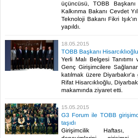
üçüncüsü, TOBB Başkanı M.
Kalkınma Bakanı Cevdet Yıl
Teknoloji Bakanı Fikri Işık’ın
yapıldı.​
18.05.2015
TOBB Başkanı Hisarcıklıoğlu
Yerli Malı Belgesi Tanıtımı
Genç Girişimcilere Sağlanan
katılmak üzere Diyarbakır'
Rifat Hisarcıklıoğlu, Diyarba
makamında ziyaret etti.​
15.05.2015
G3 Forum ile TOBB girişimci
taşıdı
Girişimcilik Haftası, ba