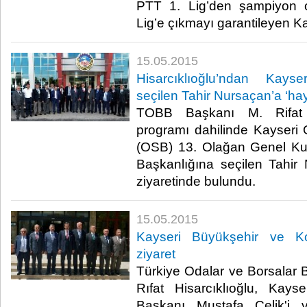
PTT 1. Lig’den şampiyon 
Lig’e çıkmayı garantileyen Kay
15.05.2015
Hisarcıklıoğlu’ndan Kays
seçilen Tahir Nursaçan’a ‘hayı
TOBB Başkanı M. Rifat H
programı dahilinde Kayseri
(OSB) 13. Olağan Genel Ku
Başkanlığına seçilen Tahir 
ziyaretinde bulundu.​
15.05.2015
Kayseri Büyükşehir ve Ko
ziyaret
Türkiye Odalar ve Borsalar B
Rıfat Hisarcıklıoğlu, Kays
Başkanı Mustafa Çelik'i 