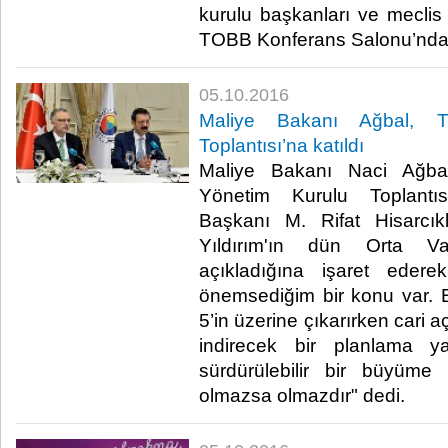
kurulu başkanları ve meclis 
TOBB Konferans Salonu’nda ge
05.10.2016
Maliye Bakanı Ağbal, 
Toplantısı’na katıldı
Maliye Bakanı Naci Ağbal
Yönetim Kurulu Toplant
Başkanı M. Rifat Hisarcık
Yıldırım'ın dün Orta V
açıkladığına işaret eder
önemsediğim bir konu var.
5’in üzerine çıkarırken cari a
indirecek bir planlama ya
sürdürülebilir bir büyüme 
olmazsa olmazdır" dedi.​