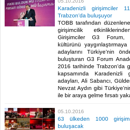
05.10.2016
Karadenizli girişimcile
Trabzon’da buluşuyor
TOBB tarafından düzenlene
girişimcilik etkinlikle
Girişimciler G3 Forum, A
kültürünü yaygınlaştırmaya
adaylarını Türkiye’nin önd
buluşturan G3 Forum Anadol
2016 tarihinde Trabzon’da ger
kapsamında Karadenizli gi
adayları, Ali Sabancı, Güld
Nevzat Aydın gibi Türkiye’nin
ile bir araya gelme fırsatı yak
05.10.2016
63 ülkeden 1000 girişimc
buluşacak