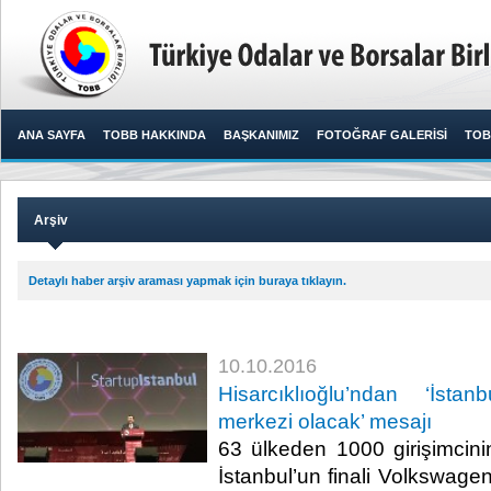
ANA SAYFA
TOBB HAKKINDA
BAŞKANIMIZ
FOTOĞRAF GALERİSİ
TOB
Arşiv
Detaylı haber arşiv araması yapmak için buraya tıklayın.
10.10.2016
Hisarcıklıoğlu’ndan ‘İstan
merkezi olacak’ mesajı
63 ülkeden 1000 girişimcini
İstanbul’un finali Volkswage