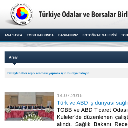
ANA SAYFA
TOBB HAKKINDA
BAŞKANIMIZ
FOTOĞRAF GALERİSİ
TOB
Arşiv
Detaylı haber arşiv araması yapmak için buraya tıklayın.
14.07.2016
Türk ve ABD iş dünyası sağlık
TOBB ve ABD Ticaret Odası’nı
Kuleler’de düzenlenen çalışt
alındı. Sağlık Bakanı Rec