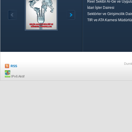
Reel Sektör Ar-Ge ve Uygul
İdari İşler Dairesi
Sektörler ve Girişimcilik Dai
TIR ve ATA Karnesi Müdürl
Özetle TOBB
Ekonomik R
Dumlu
RSS
IPv6 Aktif