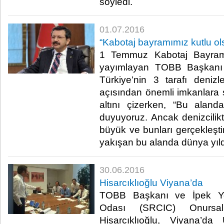
söyledi.​
01.07.2016
“Kabotaj bayramımız kutlu ol
1 Temmuz Kabotaj Bayramı
yayımlayan TOBB Başkanı M
Türkiye’nin 3 tarafı denizle
açısından önemli imkanlara 
altını çizerken, “Bu alanda
duyuyoruz. Ancak denizcilik
büyük ve bunları gerçekleşt
yakışan bu alanda dünya yıldı
30.06.2016
Hisarcıklıoğlu Viyana’da
TOBB Başkanı ve İpek Yol
Odası (SRCIC) Onursa
Hisarcıklıoğlu, Viyana’da