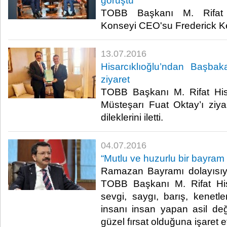
görüştü
TOBB Başkanı M. Rifat Hi
Konseyi CEO'su Frederick Ke
13.07.2016
Hisarcıklıoğlu’ndan Başbak
ziyaret
TOBB Başkanı M. Rifat Hisa
Müsteşarı Fuat Oktay’ı ziyar
dileklerini iletti. ​
04.07.2016
“Mutlu ve huzurlu bir bayram 
Ramazan Bayramı dolayısıy
TOBB Başkanı M. Rifat Hisa
sevgi, saygı, barış, kenet
insanı insan yapan asil değ
güzel fırsat olduğuna işaret ett