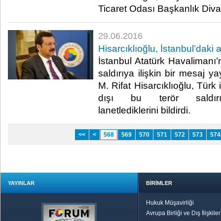
Ticaret Odası Başkanlık Divanı
29.06.2016
Hisarcıklıoğlu, İstanbul’daki a
İstanbul Atatürk Havaliman
saldırıya ilişkin bir mesaj
M. Rifat Hisarcıklıoğlu, Türk
dışı bu terör saldırısı
lanetlediklerini bildirdi.​
<<
<
568
569
570
571
572
573
574
YAYINLAR
BİRİMLER
Hukuk Müşavirliği
Avrupa Birliği ve Dış İlişkile