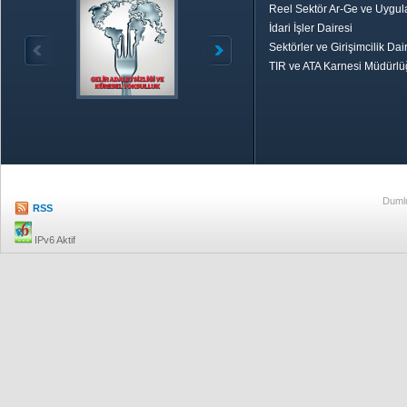
Reel Sektör Ar-Ge ve Uygul
İdari İşler Dairesi
Sektörler ve Girişimcilik Dai
TIR ve ATA Karnesi Müdürl
Özetle TOBB
Ekonomik R
Dumlu
RSS
IPv6 Aktif