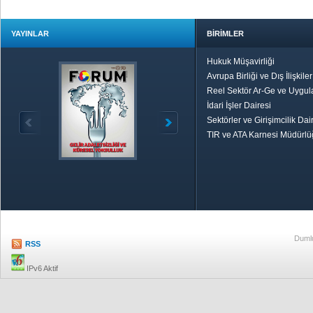
YAYINLAR
BİRİMLER
Hukuk Müşavirliği
Avrupa Birliği ve Dış İlişkile
Reel Sektör Ar-Ge ve Uygul
İdari İşler Dairesi
Sektörler ve Girişimcilik Dai
TIR ve ATA Karnesi Müdürl
Özetle TOBB
Ekonomik R
Dumlu
RSS
IPv6 Aktif