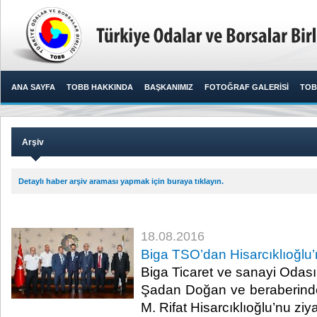
ANA SAYFA
TOBB HAKKINDA
BAŞKANIMIZ
FOTOĞRAF GALERİSİ
TOB
Arşiv
Detaylı haber arşiv araması yapmak için buraya tıklayın.
18.08.2016
Biga TSO’dan Hisarcıklıoğlu’
Biga Ticaret ve sanayi Odas
Şadan Doğan ve beraberind
M. Rifat Hisarcıklıoğlu’nu ziyare