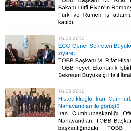
TOBB Başkanı M. Rifat Hi
Bakanı Lütfi Elvan’ın Romany
Türk ve Rumen iş adamları
katıldı.​
16.08.2016
ECO Genel Sekreteri Büyükel
ziyaret
TOBB Başkanı M. Rifat Hisarc
TOBB heyeti Ekonomik İşbirli
Sekreteri Büyükelçi Halil İbrah
16.08.2016
Hisarcıklıoğlu İran Cumhur
Nahavandian ile görüştü
İran Cumhurbaşkanlığı O
Nahavandian, TOBB Başkanı 
başkanlığındaki TOBB h