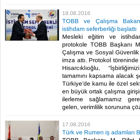
18.08.2016
TOBB ve Çalışma Bakanlı
istihdam seferberliği başlattı
Mesleki eğitim ve istihda
protokole TOBB Başkanı M. 
Çalışma ve Sosyal Güvenli
imza attı. Protokol töreni
Hisarcıklıoğlu, “İşbirliği
tamamını kapsama alacak şek
Türkiye’de kamu ile özel sek
en büyük ortak çalışma girişi
ilerleme sağlamamız gere
gelen, verimlilik sorununa çö
17.08.2016
Türk ve Rumen iş adamları Bü