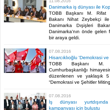
11.08.2016
Danimarka iş dünyası ile K
TOBB Başkanı M. Rifat Hi
Bakanı Nihat Zeybekçi ile
Danimarka Dışişleri Baka
Danimarka’nın önde gelen fir
bir araya geldi.​
07.08.2016
Hisarcıklıoğlu 'Demokrasi ve Ş
TOBB Başkanı M. Rif
Cumhurbaşkanlığı himayesin
düzenlenen ve yaklaşık 5 m
“Demokrasi ve Şehitler Mitingi’
07.08.2016
İş dünyası yurtdışında 
kampanyası için buluştu