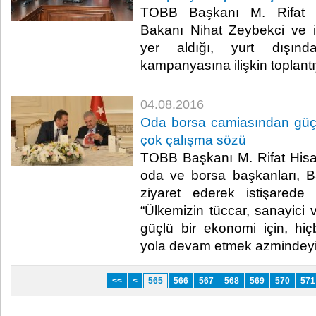
TOBB Başkanı M. Rifat Hi
Bakanı Nihat Zeybekci ve iş
yer aldığı, yurt dışında
kampanyasına ilişkin toplantıy
04.08.2016
Oda borsa camiasından güçl
çok çalışma sözü
TOBB Başkanı M. Rifat Hisa
oda ve borsa başkanları, Ba
ziyaret ederek istişarede 
“Ülkemizin tüccar, sanayici v
güçlü bir ekonomi için, hi
yola devam etmek azmindeyiz
<<
<
565
566
567
568
569
570
571