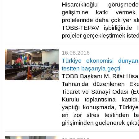
Hisarcıklıoğlu görüşmed
gelişimine katkı vermek 
projelerinde daha çok yer alm
TOBB-TEPAV işbirliğinde İra
projeler gerçekleştirmek istedik
16.08.2016
Türkiye ekonomisi dünyan
testten başarıyla geçti
TOBB Başkanı M. Rifat Hisarc
Tahran'da düzenlenen Ekono
Ticaret ve Sanayi Odası (E
Kurulu toplantısına katıld
yaptığı konuşmada, Türkiy
en zor stres testinden b
girişiminden güçlenerek çıktığın