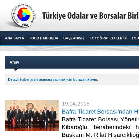
ANA SAYFA
TOBB HAKKINDA
BAŞKANIMIZ
FOTOĞRAF GALERİSİ
TOB
Arşiv
Detaylı haber arşiv araması yapmak için buraya tıklayın.
19.04.2018
Bafra Ticaret Borsası’ndan Hi
Bafra Ticaret Borsası Yöne
Kibaroğlu, beraberindeki 
Başkanı M. Rifat Hisarcıklıo