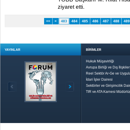
ziyaret etti.​
<<
<
483
484
485
486
487
488
489
YAYINLAR
BİRİMLER
Hukuk Müşavirliği
Avrupa Birliği ve Dış İlişkile
Reel Sektör Ar-Ge ve Uygul
İdari İşler Dairesi
Sektörler ve Girişimcilik Dai
TIR ve ATA Karnesi Müdürl
Özetle TOBB
Ekonomik R