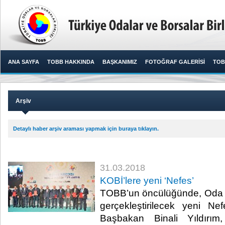
ANA SAYFA
TOBB HAKKINDA
BAŞKANIMIZ
FOTOĞRAF GALERİSİ
TOB
Arşiv
Detaylı haber arşiv araması yapmak için buraya tıklayın.
31.03.2018
KOBİ’lere yeni ‘Nefes’
TOBB’un öncülüğünde, Oda ve
gerçekleştirilecek yeni Ne
Başbakan Binali Yıldırım