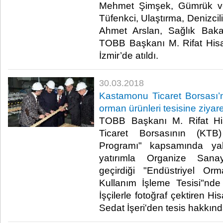
Mehmet Şimşek, Gümrük ve
Tüfenkci, Ulaştırma, Denizci
Ahmet Arslan, Sağlık Bak
TOBB Başkanı M. Rifat Hisarc
İzmir’de atıldı.​
30.03.2018
Kastamonu Ticaret Borsası’nı
orman ürünleri tesisine ziyare
TOBB Başkanı M. Rifat His
Ticaret Borsasının (KTB)
Programı" kapsamında ya
yatırımla Organize Sana
geçirdiği "Endüstriyel Or
Kullanım İşleme Tesisi"nde
İşçilerle fotoğraf çektiren H
Sedat İşeri'den tesis hakkında 