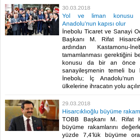
30.03.2018
Yol ve liman konusu ç
Anadolu’nun kapısı olur
İnebolu Ticaret ve Sanayi
Başkanı M. Rifat Hisarcıkl
ardından Kastamonu-İn
tamamlanması gerektiğini bel
konusu da bir an önce ç
sanayileşmenin temeli bu 
İnebolu; İç Anadolu’nun 
ülkelerine ihracatın yolu açılır
29.03.2018
Hisarcıklıoğlu büyüme rakaml
TOBB Başkanı M. Rifat His
büyüme rakamlarını değerlend
yüzde 7,4’lük büyüme ora