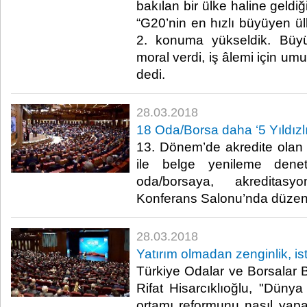
bakılan bir ülke haline geldiği
“G20’nin en hızlı büyüyen ü
2. konuma yükseldik. Büy
moral verdi, iş âlemi için um
dedi. ​
28.03.2018
18 Oda/Borsa daha ‘5 Yıldızlı
13. Dönem’de akredite olan
ile belge yenileme dene
oda/borsaya, akreditasy
Konferans Salonu’nda düzenle
28.03.2018
Yatırım olmadan zenginlik, is
Türkiye Odalar ve Borsalar B
Rifat Hisarcıklıoğlu, "Dünya 
ortamı reformunu nasıl yap