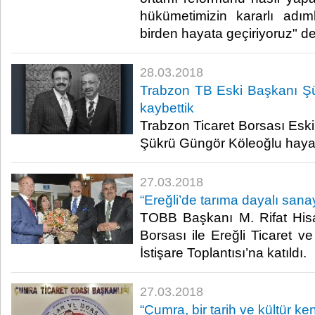
hükümetimizin kararlı adım
birden hayata geçiriyoruz" ded
28.03.2018
Trabzon TB Eski Başkanı Ş
kaybettik
Trabzon Ticaret Borsası Esk
Şükrü Güngör Köleoğlu hayatı
27.03.2018
“Ereğli’de tarıma dayalı sanay
TOBB Başkanı M. Rifat Hisarc
Borsası ile Ereğli Ticaret 
İstişare Toplantısı’na katıldı.​
27.03.2018
“Çumra, bir tarih ve kültür ken