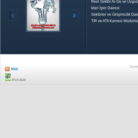
Reel Sektör Ar-Ge ve Uygul
İdari İşler Dairesi
Sektörler ve Girişimcilik Dai
TIR ve ATA Karnesi Müdürl
Özetle TOBB
Ekonomik R
Dumlu
RSS
IPv6 Aktif