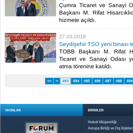
Çumra Ticaret ve Sanayi O
Başkanı M. Rifat Hisarcıklıo
hizmete açıldı.​
27.03.2018
Seydişehir TSO yeni binası te
TOBB Başkanı M. Rifat His
Ticaret ve Sanayi Odası y
atma törenine katıldı.​
<<
<
493
494
495
496
497
498
499
YAYINLAR
BİRİMLER
Hukuk Müşavirliği
Avrupa Birliği ve Dış İlişkile