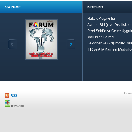
YAYINLAR
BİRİMLER
Hukuk Müşavirliği
Avrupa Birliği ve Dış İlişkile
Reel Sektör Ar-Ge ve Uygul
İdari İşler Dairesi
Sektörler ve Girişimcilik Dai
TIR ve ATA Karnesi Müdürl
Özetle TOBB
Ekonomik R
Dumlu
RSS
IPv6 Aktif