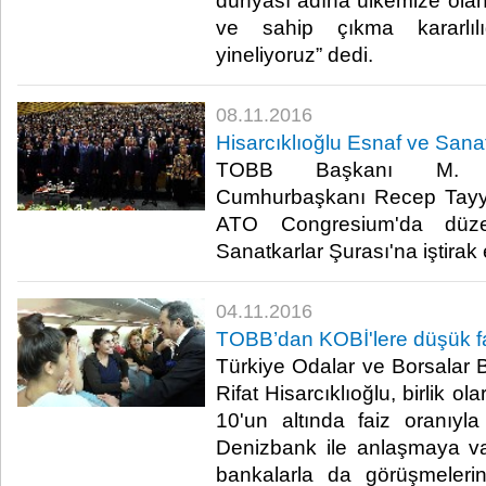
dünyası adına ülkemize olan
ve sahip çıkma kararlıl
yineliyoruz” dedi.​
08.11.2016
Hisarcıklıoğlu Esnaf ve Sanat
TOBB Başkanı M. Rif
Cumhurbaşkanı Recep Tayyip
ATO Congresium'da düz
Sanatkarlar Şurası'na iştirak et
04.11.2016
TOBB’dan KOBİ'lere düşük fai
Türkiye Odalar ve Borsalar B
Rifat Hisarcıklıoğlu, birlik ol
10'un altında faiz oranıyla
Denizbank ile anlaşmaya vard
bankalarla da görüşmelerini