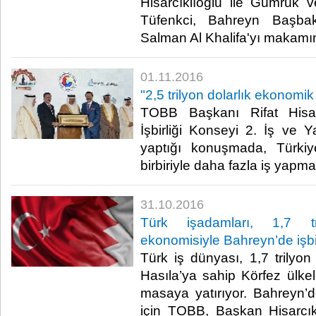
Hisarcıklıoğlu ile Gümrük 
Tüfenkci, Bahreyn Başba
Salman Al Khalifa'yı makamında
01.11.2016
"2,5 trilyon dolarlık ekonomik
TOBB Başkanı Rifat Hisar
İşbirliği Konseyi 2. İş ve Y
yaptığı konuşmada, Türkiy
birbiriyle daha fazla iş yapmak i
31.10.2016
Türk işadamları, 1,7 tr
ekonomisiyle Bahreyn’de işbi
Türk iş dünyası, 1,7 trilyon 
Hasıla’ya sahip Körfez ülkeler
masaya yatırıyor. Bahreyn’d
için TOBB, Başkan Hisarcık