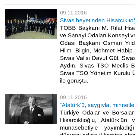
09.11.2016
Sivas heyetinden Hisarcıklıoğ
TOBB Başkanı M. Rifat Hisa
ve Sanayi Odaları Konseyi ve
Odası Başkanı Osman Yıldırı
Hilmi Bilgin, Mehmet Habip
Sivas Valisi Davut Gül, Siv
Aydın, Sivas TSO Meclis B
Sivas TSO Yönetim Kurulu Ü
ile görüştü.​
09.11.2016
“Atatürk'ü, saygıyla, minnetl
Türkiye Odalar ve Borsalar 
Hisarcıklıoğlu, Atatürk’ün
münasebetiyle yayımladığ