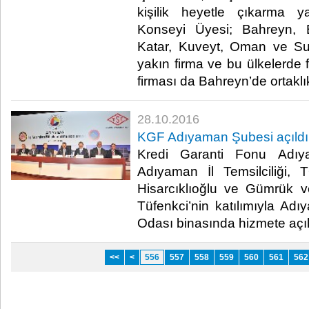
kişilik heyetle çıkarma ya
Konseyi Üyesi; Bahreyn, Bi
Katar, Kuveyt, Oman ve Su
yakın firma ve bu ülkelerde 
firması da Bahreyn’de ortaklık
28.10.2016
KGF Adıyaman Şubesi açıldı
Kredi Garanti Fonu Adı
Adıyaman İl Temsilciliği,
Hisarcıklıoğlu ve Gümrük v
Tüfenkci’nin katılımıyla Ad
Odası binasında hizmete açıld
<<
<
556
557
558
559
560
561
562