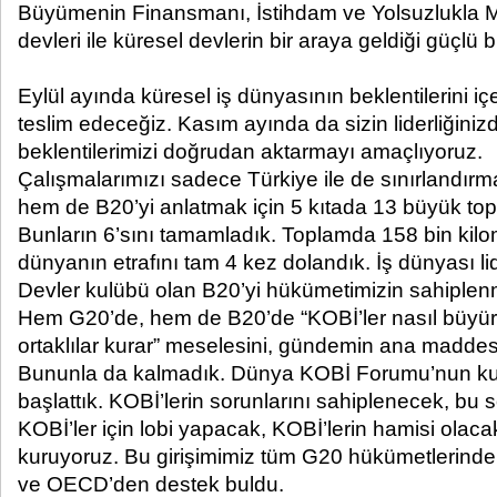
Büyümenin Finansmanı, İstihdam ve Yolsuzlukla 
devleri ile küresel devlerin bir araya geldiği güçlü b
Eylül ayında küresel iş dünyasının beklentilerini 
teslim edeceğiz. Kasım ayında da sizin liderliğiniz
beklentilerimizi doğrudan aktarmayı amaçlıyoruz.
Çalışmalarımızı sadece Türkiye ile de sınırlandırm
hem de B20’yi anlatmak için 5 kıtada 13 büyük topl
Bunların 6’sını tamamladık. Toplamda 158 bin kilom
dünyanın etrafını tam 4 kez dolandık. İş dünyası lid
Devler kulübü olan B20’yi hükümetimizin sahiplenm
Hem G20’de, hem de B20’de “KOBİ’ler nasıl büyür”,
ortaklılar kurar” meselesini, gündemin ana maddesi 
Bununla da kalmadık. Dünya KOBİ Forumu’nun kur
başlattık. KOBİ’lerin sorunlarını sahiplenecek, bu 
KOBİ’ler için lobi yapacak, KOBİ’lerin hamisi olaca
kuruyoruz. Bu girişimimiz tüm G20 hükümetlerind
ve OECD’den destek buldu.