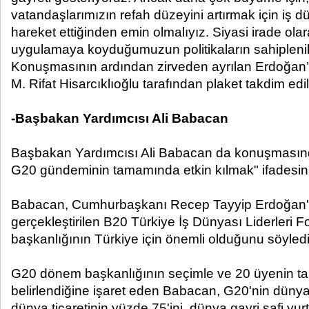
vatandaşlarımızın refah düzeyini artırmak için iş dü
hareket ettiğinden emin olmalıyız. Siyasi irade olar
uygulamaya koyduğumuzun politikaların sahiplenilm
Konuşmasının ardından zirveden ayrılan Erdoğa
M. Rifat Hisarcıklıoğlu tarafından plaket takdim edil
-Başbakan Yardımcısı Ali Babacan
Başbakan Yardımcısı Ali Babacan da konuşmasın
G20 gündeminin tamamında etkin kılmak" ifadesini
Babacan, Cumhurbaşkanı Recep Tayyip Erdoğan'ın
gerçekleştirilen B20 Türkiye İş Dünyası Liderler
başkanlığının Türkiye için önemli olduğunu söyledi
G20 dönem başkanlığının seçimle ve 20 üyenin t
belirlendiğine işaret eden Babacan, G20'nin dünya 
dünya ticaretinin yüzde 75'ini, dünya gayri safi yur