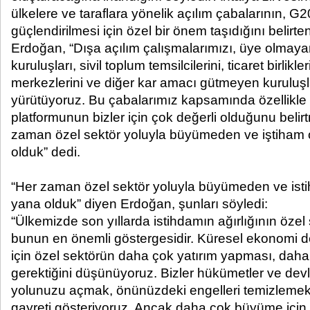
ülkelere ve taraflara yönelik açılım çabalarının, G2
güçlendirilmesi için özel bir önem taşıdığını beli
Erdoğan, “Dışa açılım çalışmalarımızı, üye olmayan 
kuruluşları, sivil toplum temsilcilerini, ticaret birlikle
merkezlerini ve diğer kar amacı gütmeyen kuruluş
yürütüyoruz. Bu çabalarımız kapsamında özellikle
platformunun bizler için çok değerli olduğunu belir
zaman özel sektör yoluyla büyümeden ve iştiham
olduk” dedi.
“Her zaman özel sektör yoluyla büyümeden ve is
yana olduk” diyen Erdoğan, şunları söyledi:
“Ülkemizde son yıllarda istihdamın ağırlığının öze
bunun en önemli göstergesidir. Küresel ekonomi
için özel sektörün daha çok yatırım yapması, dah
gerektiğini düşünüyoruz. Bizler hükümetler ve devle
yolunuzu açmak, önünüzdeki engelleri temizlemek 
gayreti gösteriyoruz. Ancak daha çok büyüme için, 