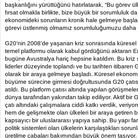
başkanlığını yürüttüğünü hatırlatarak, “Bu görev ül
fırsat olmakla birlikte, bize büyük bir sorumluluk d
ekonomideki sorunların kronik hale gelmeye başla
görevi üstlenmiş olmamız sorumluluğumuzu daha da
G20’nin 2008’de yaşanan kriz sonrasında küresel e
temel platformu olarak kabul gördüğünü aktaran 
bugüne Avustralya hariç hepsine katıldım. Bu kriz
liderler düzeyinde toplandı ve bu tarihten itibaren G
olarak bir araya gelmeye başladı. Küresel ekonomi
büyüme sürecine girmesi doğrultusunda G20 çatısı
atıldı. Bu platform çatısı altında yapılan görüşmele
dünya tarafından yakından takip ediliyor. Aktif bir
çatı altındaki çalışmalara ciddi katkı verdik, veriy
hem de gelişmekte olan ülkeleri bir araya getiren bi
kapsayıcı bir uluslararası yapıya sahip. Bu yapı farkl
politik sistemleri olan ülkelerin karşılaştıkları soru
üretilme çabaları bakımından büyük önem taşıyor. 