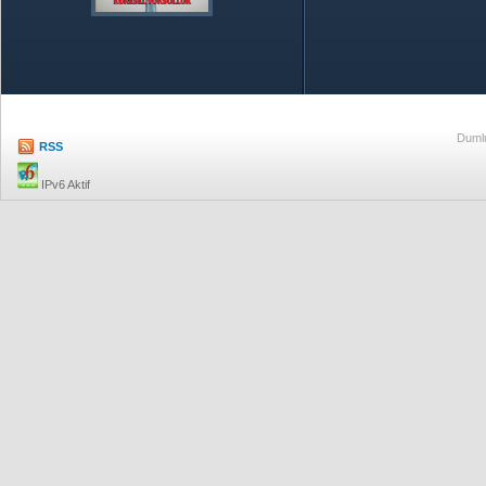
Özetle TOBB
Ekonomik R
Dumlu
RSS
IPv6 Aktif