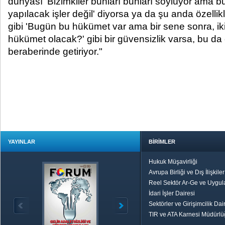
dünyası 'Bizimkiler bunları bunları söylüyor ama b
yapılacak işler değil' diyorsa ya da şu anda özell
gibi 'Bugün bu hükümet var ama bir sene sonra, ik
hükümet olacak?' gibi bir güvensizlik varsa, bu da 
beraberinde getiriyor."
YAYINLAR
BİRİMLER
Hukuk Müşavirliği
Avrupa Birliği ve Dış İlişkile
Reel Sektör Ar-Ge ve Uygul
İdari İşler Dairesi
Sektörler ve Girişimcilik Dai
TIR ve ATA Karnesi Müdürl