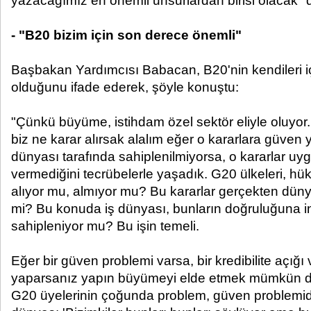
yazacağımız en önemli unsurlardan birisi olacak" 
- "B20 bizim için son derece önemli"
Başbakan Yardımcısı Babacan, B20'nin kendileri i
olduğunu ifade ederek, şöyle konuştu:
"Çünkü büyüme, istihdam özel sektör eliyle oluyor
biz ne karar alırsak alalım eğer o kararlara güven y
dünyası tarafında sahiplenilmiyorsa, o kararlar u
vermediğini tecrübelerle yaşadık. G20 ülkeleri, hü
alıyor mu, almıyor mu? Bu kararlar gerçekten dünya 
mi? Bu konuda iş dünyası, bunların doğruluğuna in
sahipleniyor mu? Bu işin temeli.
Eğer bir güven problemi varsa, bir kredibilite açığ
yaparsanız yapın büyümeyi elde etmek mümkün değ
G20 üyelerinin çoğunda problem, güven problemidir