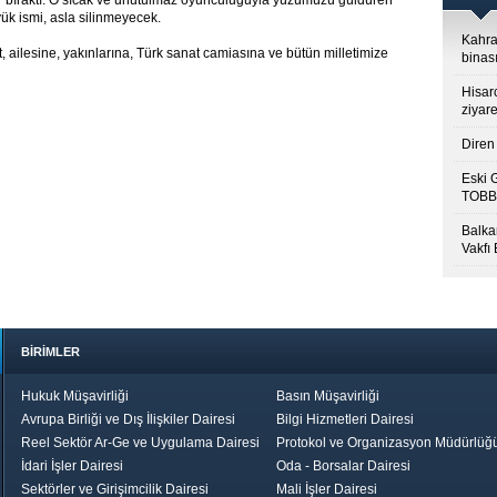
er bıraktı. O sıcak ve unutulmaz oyunculuğuyla yüzümüzü güldüren
yük ismi, asla silinmeyecek.
Kahra
, ailesine, yakınlarına, Türk sanat camiasına ve bütün milletimize
binası
Hisar
ziyare
Diren 
Eski 
TOBB’
Balkan
Vakfı
BİRİMLER
Hukuk Müşavirliği
Basın Müşavirliği
Avrupa Birliği ve Dış İlişkiler Dairesi
Bilgi Hizmetleri Dairesi
Reel Sektör Ar-Ge ve Uygulama Dairesi
Protokol ve Organizasyon Müdürlüğ
İdari İşler Dairesi
Oda - Borsalar Dairesi
Sektörler ve Girişimcilik Dairesi
Mali İşler Dairesi