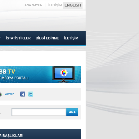
|
ENGLISH
ANA SAYFA
İLETİŞİM
T
İSTATİSTİKLER
BİLGİ EDİNME
İLETİŞİM
Yazdır
A
R BAŞLIKLARI