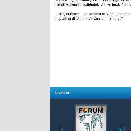
Hepimizin geçmişinde, anılarında çok güzel izl
isimdi. Halkımızın kalbindeki yeri ve bıraktığı bü
Türk iş dünyası adına kendisine Allah’tan rahmet
başsağlığı diliyorum. Mekânı cennet olsun”
YAYINLAR