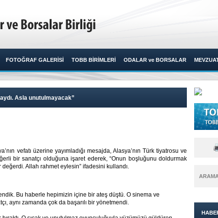
FOTOĞRAF GALERİSİ
TOBB BİRİMLERİ
ODALAR ve BORSALAR
MEVZUA
rçaydı. Asla unutulmayacak”
a’nın vefatı üzerine yayımladığı mesajda, Alasya’nın Türk tiyatrosu ve
erli bir sanatçı olduğuna işaret ederek, “Onun boşluğunu doldurmak
 değerdi. Allah rahmet eylesin” ifadesini kullandı.​
ARAM
rendik. Bu haberle hepimizin içine bir ateş düştü. O sinema ve
tçı, aynı zamanda çok da başarılı bir yönetmendi.
HABE