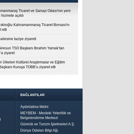
manmaraş Ticaret ve Sanayi Odası'nın yeni
 hizmete açıldı
cıklıoğlu Kahramanmaraş Ticaret Borsası'nı
t etti
ailesine taziye ziyareti
Giresun TSO Başkanı İbrahim Yamak’tan
a ziyaret
 Ülkeleri Kültürel Araştırmalar ve Eğitim
 Başkanı Kuruşa TOBB’u ziyaret etti
BAĞLANTILAR
Aydınlatma Metni
MEYBEM - Mesleki Yeterlilik ve
Belgelendirme Merkezi
ü
Gümrük ve Turizm İşletmeleri A.Ş.
Dünya Odaları Bilgi Ağı