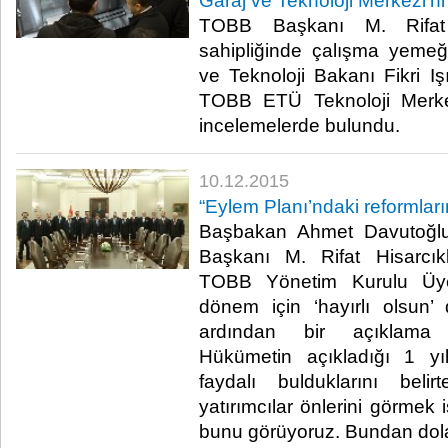
Garaj ve Teknoloji Merkezi'ni 
TOBB Başkanı M. Rifat H
sahipliğinde çalışma yemeğ
ve Teknoloji Bakanı Fikri 
TOBB ETÜ Teknoloji Merkez
incelemelerde bulundu.​
10.12.2015
“Eylem Planı’ndaki reformların
Başbakan Ahmet Davutoğlu
Başkanı M. Rifat Hisarcık
TOBB Yönetim Kurulu Üyel
dönem için ‘hayırlı olsun’ di
ardından bir açıklama y
Hükümetin açıkladığı 1 yı
faydalı bulduklarını beli
yatırımcılar önlerini görmek 
bunu görüyoruz. Bundan dolayı