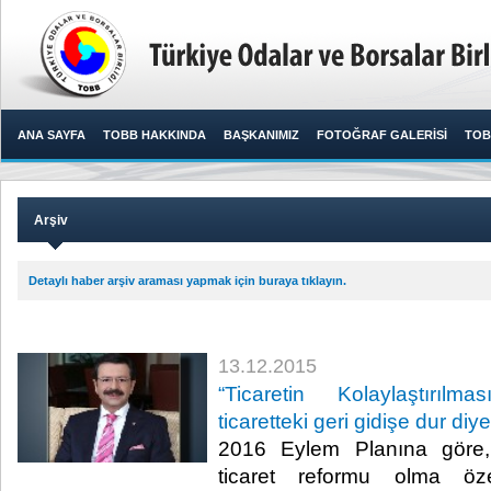
ANA SAYFA
TOBB HAKKINDA
BAŞKANIMIZ
FOTOĞRAF GALERİSİ
TOB
Arşiv
Detaylı haber arşiv araması yapmak için buraya tıklayın.
13.12.2015
“Ticaretin Kolaylaştırılm
ticaretteki geri gidişe dur diy
2016 Eylem Planına göre,
ticaret reformu olma özel