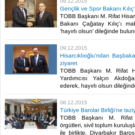
09.12.2015
Gençlik ve Spor Bakanı Kılıç’
TOBB Başkanı M. Rifat Hisarc
Bakanı Çağatay Kılıç’ı ma
‘hayırlı olsun’ dileğinde bulun
09.12.2015
Hisarcıklıoğlu’ndan Başbak
ziyaret
TOBB Başkanı M. Rifat Hi
Yardımcısı Yalçın Akdoğa
ederek, hayırlı olsun dileğind
08.12.2015
Türkiye Barolar Birliği’ne tazi
TOBB Başkanı M. Rifat H
örgütleri, sivil toplum kurulu
ile birlikte, Diyarbakır Baro