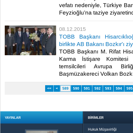
vefatı nedeniyle, Türkiye Bar
Feyzioğlu’na taziye ziyaretin
08.12.2015
TOBB Başkanı Hisarcıklıo
birlikte AB Bakanı Bozkır'ı ziy
TOBB Başkanı M. Rifat Hisar
Karma İstişare Komitesi
temsilcileri Avrupa Bi
Başmüzakereci Volkan Bozkır’ı 
<<
<
589
590
591
592
593
594
595
YAYINLAR
BİRİMLER
Hukuk Müşavirliği