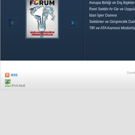
Avrupa Birliği ve Dış İlişkile
Reel Sektör Ar-Ge ve Uygul
İdari İşler Dairesi
Sektörler ve Girişimcilik Dai
TIR ve ATA Karnesi Müdürl
Özetle TOBB
Ekonomik R
Dumlu
RSS
IPv6 Aktif