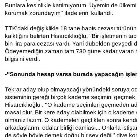
Bunlara kesinlikle katılmıyorum. Üyemin de ülkemi
korumak zorundayım'' ifadelerini kullandı.
TTK'daki değişiklikle 18 tane hapis cezası türünü
kalktığını belirten Hisarcıklıoğlu, ''Bir işletmenin
bin lira para cezası vardı. Yani dübelden gevşedi düş
Ödeyemediğin zaman tam 730 güne kadar varan ha
bilgisini verdi.
-''Sonunda hesap varsa burada yapacağın işlerd
Tekrar aday olup olmayacağı yönündeki soruya od
sisteminin gereği birçok kademe seçimini geçmek 
Hisarcıklıoğlu , ''O kademe seçimleri geçmeden a
masal olur. Bir kere aday olabilmek için o kademe 
olmanız lazım. O kademeleri geçtikten sonra kendi a
arkadaşlarım, odalar birliği camiası... Onlarla isti
de şöyle böyle demek doğru bir şey değil'' diye ko