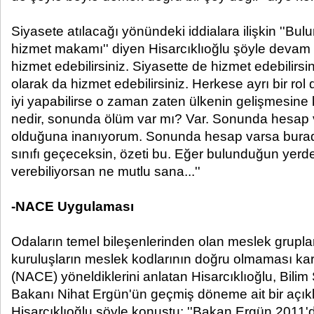
Siyasete atılacağı yönündeki iddialara ilişkin ''
hizmet makamı'' diyen Hisarcıklıoğlu şöyle devam e
hizmet edebilirsiniz. Siyasette de hizmet edebilirs
olarak da hizmet edebilirsiniz. Herkese ayrı bir ro
iyi yapabilirse o zaman zaten ülkenin gelişmesine ka
nedir, sonunda ölüm var mı? Var. Sonunda hesap 
olduğuna inanıyorum. Sonunda hesap varsa burad
sınıfı geçeceksin, özeti bu. Eğer bulunduğun yerde
verebiliyorsan ne mutlu sana...''
-NACE Uygulaması
Odaların temel bileşenlerinden olan meslek gruplar
kuruluşların meslek kodlarının doğru olmaması kar
(NACE) yöneldiklerini anlatan Hisarcıklıoğlu, Bilim
Bakanı Nihat Ergün'ün geçmiş döneme ait bir açık
Hisarcıklıoğlu şöyle konuştu: ''Bakan Ergün 2011'de