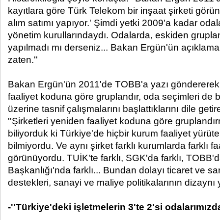
kayıtlara göre Türk Telekom bir inşaat şirketi gö
alım satımı yapıyor.' Şimdi yetki 2009'a kadar odal
yönetim kurullarındaydı. Odalarda, eskiden gruplan
yapılmadı mı derseniz... Bakan Ergün'ün açıklamala
zaten.''
Bakan Ergün'ün 2011'de TOBB'a yazı göndererek '
faaliyet koduna göre gruplandır, oda seçimleri de b
üzerine tasnif çalışmalarını başlattıklarını dile getir
''Şirketleri yeniden faaliyet koduna göre grupland
biliyorduk ki Türkiye'de hiçbir kurum faaliyet yürü
bilmiyordu. Ve aynı şirket farklı kurumlarda farklı f
görünüyordu. TUİK'te farklı, SGK'da farklı, TOBB'da 
Başkanlığı'nda farklı... Bundan dolayı ticaret ve sa
destekleri, sanayi ve maliye politikalarının dizaynı
-''Türkiye'deki işletmelerin 3'te 2'si odalarımızd