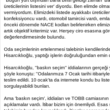
''Bugün yurt dışından bana birisi geldiği zaman 
üreticilerinin listesini ver' diyordu. Ben elimde ol
vermiyordum. Elimizdeki listede ayakkabı üreticileri
konfeksiyoncu vardı, otomobil tamircisi vardı, emla
önceki dönemde NACE kodları belirlenirken elimizde 
artık objektif kriterimiz var. Herşey ciro esasına gör
değerlendirmesinde bulundu.
Oda seçimlerinin ertelenmesi talebinin kendilerinden
Hisarcıklıoğlu, yaptığı işlerin doğruluğundan emin o
Hisarcıklıoğlu, ''baskın seçim'' iddialarının gerçeği
şöyle konuştu: ''Odalarımıza 7 Ocak tarihi itibariyle
teslim edildi. 10 ocak'ta da internete kondu bu list
sorgulayabildi bunları.
Ama 'baskın seçim', iddiaları ve TOBB camiasının it
açıklamalar vardı. İtibar bizim için önemliydi. Esas