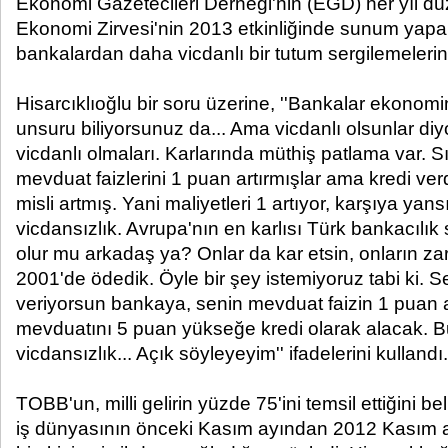
Ekonomi Gazetecileri Derneği'nin (EGD) her yıl dü
Ekonomi Zirvesi'nin 2013 etkinliğinde sunum yapan
bankalardan daha vicdanlı bir tutum sergilemelerini 
Hisarcıklıoğlu bir soru üzerine, ''Bankalar ekono
unsuru biliyorsunuz da... Ama vicdanlı olsunlar diyo
vicdanlı olmaları. Karlarında müthiş patlama var. S
mevduat faizlerini 1 puan artırmışlar ama kredi ver
misli artmış. Yani maliyetleri 1 artıyor, karşıya yans
vicdansızlık. Avrupa'nın en karlısı Türk bankacılık 
olur mu arkadaş ya? Onlar da kar etsin, onların zar
2001'de ödedik. Öyle bir şey istemiyoruz tabi ki. S
veriyorsun bankaya, senin mevduat faizin 1 puan a
mevduatını 5 puan yükseğe kredi olarak alacak. Bu
vicdansızlık... Açık söyleyeyim'' ifadelerini kullandı.
TOBB'un, milli gelirin yüzde 75'ini temsil ettiğini be
iş dünyasının önceki Kasım ayından 2012 Kasım a