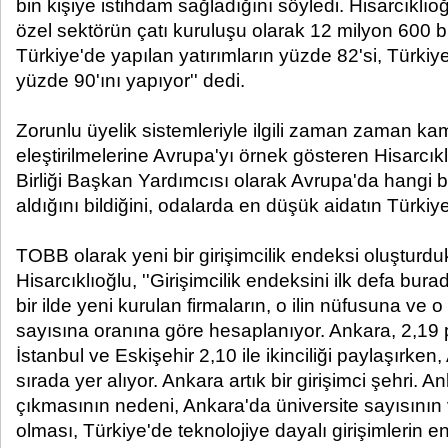
bin kişiye istihdam sağladığını söyledi. Hisarcıklıo
özel sektörün çatı kuruluşu olarak 12 milyon 600 bi
Türkiye'de yapılan yatırımların yüzde 82'si, Türkiy
yüzde 90'ını yapıyor'' dedi.
Zorunlu üyelik sistemleriyle ilgili zaman zaman 
eleştirilmelerine Avrupa'yı örnek gösteren Hisarcık
Birliği Başkan Yardımcısı olarak Avrupa'da hangi 
aldığını bildiğini, odalarda en düşük aidatın Türki
TOBB olarak yeni bir girişimcilik endeksi oluşturduk
Hisarcıklıoğlu, ''Girişimcilik endeksini ilk defa bu
bir ilde yeni kurulan firmaların, o ilin nüfusuna ve 
sayısına oranına göre hesaplanıyor. Ankara, 2,19 pu
İstanbul ve Eskişehir 2,10 ile ikinciliği paylaşırken
sırada yer alıyor. Ankara artık bir girişimci şehri. An
çıkmasının nedeni, Ankara'da üniversite sayısının
olması, Türkiye'de teknolojiye dayalı girişimlerin e