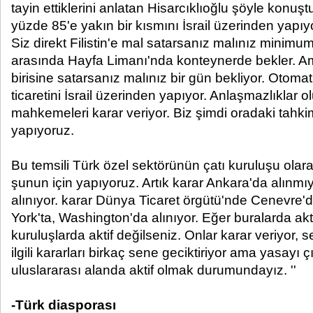
tayin ettiklerini anlatan Hisarcıklıoğlu şöyle konuştu: 
yüzde 85'e yakın bir kısmını İsrail üzerinden yapı
Siz direkt Filistin'e mal satarsanız malınız minimu
arasında Hayfa Limanı'nda konteynerde bekler. Ama
birisine satarsanız malınız bir gün bekliyor. Otomati
ticaretini İsrail üzerinden yapıyor. Anlaşmazlıklar ol
mahkemeleri karar veriyor. Biz şimdi oradaki tahk
yapıyoruz.
Bu temsili Türk özel sektörünün çatı kuruluşu ola
şunun için yapıyoruz. Artık karar Ankara'da alınmıy
alınıyor. karar Dünya Ticaret örgütü'nde Cenevre'd
York'ta, Washington'da alınıyor. Eğer buralarda akti
kuruluşlarda aktif değilseniz. Onlar karar veriyor, s
ilgili kararları birkaç sene geciktiriyor ama yasayı ç
uluslararası alanda aktif olmak durumundayız. ''
-Türk diasporası