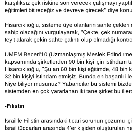
karşılıksız çek riskine son verecek çalışmayı yap
eğitimleri bitireceğiz ve devreye girecek'' diye kon
Hisarcıklıoğlu, sisteme üye olanların sahte çekler
sahip olacağını vurgulayarak, ''Çekte, çek numara
teyit alarak çekin sahte-çalıntı olup olmadığı kontrol
UMEM Beceri'10 (Uzmanlaşmış Meslek Edindirme M
kapsamında şirketlerden 90 bin kişi için istihdam ta
Hisarcıklıoğlu, ''Şu an 60 bin kişi eğitimde, 48 bin 
32 bin kişiyi istihdam etmişiz. Bunda en başarılı ill
Niye biliyor musunuz? Yabancılar bu sistemi bizden
sistemden en çok yararlanan iki tane şirket bu ille
-Filistin
İsrail'le Filistin arasındaki ticari sorunun çözümü içi
İsrail tüccarları arasında 4'er kişiden oluşturulan