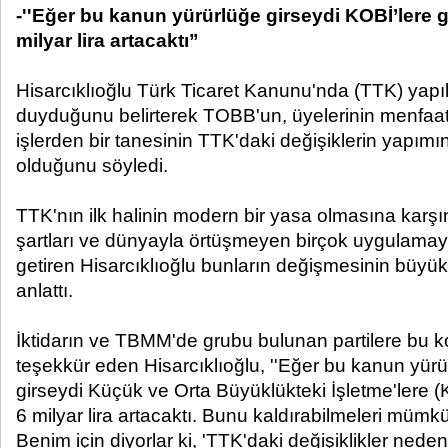
-''Eğer bu kanun yürürlüğe girseydi KOBİ’lere g
milyar lira artacaktı”
Hisarcıklıoğlu Türk Ticaret Kanunu'nda (TTK) yapıl
duyduğunu belirterek TOBB'un, üyelerinin menfaat
işlerden bir tanesinin TTK'daki değişiklerin yapım
olduğunu söyledi.
TTK'nın ilk halinin modern bir yasa olmasına kar
şartları ve dünyayla örtüşmeyen birçok uygulamayı 
getiren Hisarcıklıoğlu bunların değişmesinin büyük
anlattı.
İktidarın ve TBMM'de grubu bulunan partilere bu ko
teşekkür eden Hisarcıklıoğlu, ''Eğer bu kanun yürürl
girseydi Küçük ve Orta Büyüklükteki İşletme'lere (
6 milyar lira artacaktı. Bunu kaldırabilmeleri mümkü
Benim için diyorlar ki, 'TTK'daki değişiklikler nedeni