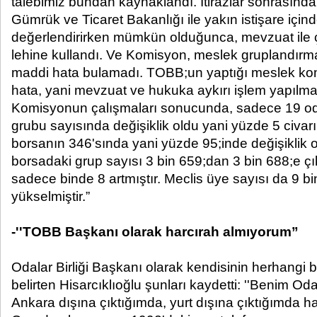
talebimiz bundan kaynaklandı. İtirazlar sonrasında
Gümrük ve Ticaret Bakanlığı ile yakın istişare için
değerlendirirken mümkün olduğunca, mevzuat ile 
lehine kullandı. Ve Komisyon, meslek gruplandırm
maddi hata bulamadı. TOBB;un yaptığı meslek komi
hata, yani mevzuat ve hukuka aykırı işlem yapılma
Komisyonun çalışmaları sonucunda, sadece 19 o
grubu sayısında değişiklik oldu yani yüzde 5 civa
borsanın 346'sında yani yüzde 95;inde değişiklik 
borsadaki grup sayısı 3 bin 659;dan 3 bin 688;e çı
sadece binde 8 artmıştır. Meclis üye sayısı da 9 b
yükselmiştir.”
-''TOBB Başkanı olarak harcırah almıyorum”
Odalar Birliği Başkanı olarak kendisinin herhangi b
belirten Hisarcıklıoğlu şunları kaydetti: ''Benim Oda
Ankara dışına çıktığımda, yurt dışına çıktığımda h