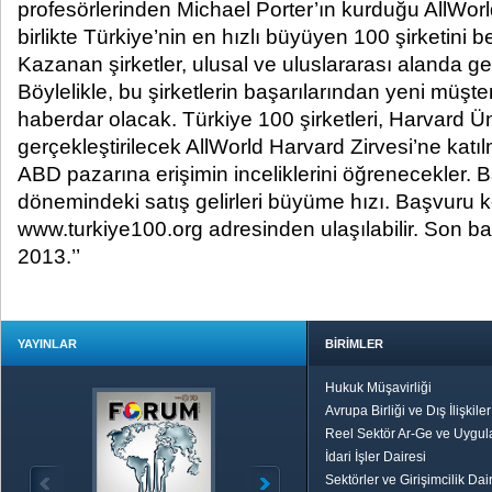
profesörlerinden Michael Porter’ın kurduğu AllWo
birlikte Türkiye’nin en hızlı büyüyen 100 şirketini be
Kazanan şirketler, ulusal ve uluslararası alanda ge
Böylelikle, bu şirketlerin başarılarından yeni müşter
haberdar olacak. Türkiye 100 şirketleri, Harvard Ün
gerçekleştirilecek AllWorld Harvard Zirvesi’ne kat
ABD pazarına erişimin inceliklerini öğrenecekler. B
dönemindeki satış gelirleri büyüme hızı. Başvuru k
www.turkiye100.org adresinden ulaşılabilir. Son ba
2013.’’
YAYINLAR
BİRİMLER
Hukuk Müşavirliği
Avrupa Birliği ve Dış İlişkile
Reel Sektör Ar-Ge ve Uygul
İdari İşler Dairesi
Sektörler ve Girişimcilik Dai