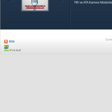
TIR ve ATA Karnesi Müdürl
Özetle TOBB
Ekonomik R
Dumlu
RSS
IPv6 Aktif