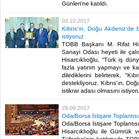
Günleri’ne katıldı.​
03.10.2017
Kıbrıs'ın, Doğu Akdeniz'de bi
istiyoruz
TOBB Başkanı M. Rifat Hisa
Sanayi Odası heyeti ile ça
Hisarcıklıoğlu, “Türk iş dün
fazla yatırım yapmayı ve karş
dilediklerini belirterek, "Kı
destekliyoruz. Kıbrıs'ın, Doğ
istikrar adası olmasını istiyoru
29.09.2017
Oda/Borsa İstişare Toplantıs
Oda/Borsa İstişare Toplantıs
Hisarcıklıoğlu ile Gümrük 