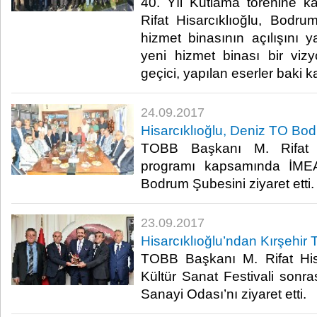
40. Yıl Kutlama törenine 
Rifat Hisarcıklıoğlu, Bodru
hizmet binasının açılışını ya
yeni hizmet binası bir viz
geçici, yapılan eserler baki ka
24.09.2017
Hisarcıklıoğlu, Deniz TO Bodr
TOBB Başkanı M. Rifat H
programı kapsamında İMEA
Bodrum Şubesini ziyaret etti.​
23.09.2017
Hisarcıklıoğlu’ndan Kırşehir 
TOBB Başkanı M. Rifat Hisa
Kültür Sanat Festivali sonra
Sanayi Odası’nı ziyaret etti.​