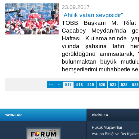
23.09.2017
“Ahilik vatan sevgisidir”
TOBB Başkanı M. Rifat Hi
Cacabey Meydanı’nda gerçe
Haftası Kutlamaları’nda y
yılında şahsına fahri hem
görüldüğünü anımsatarak, 
bulunmaktan büyük mutlulu
hemşerilerimi muhabbetle sel
<<
<
517
518
519
520
521
522
523
YAYINLAR
BİRİMLER
Hukuk Müşavirliği
Avrupa Birliği ve Dış İlişkile