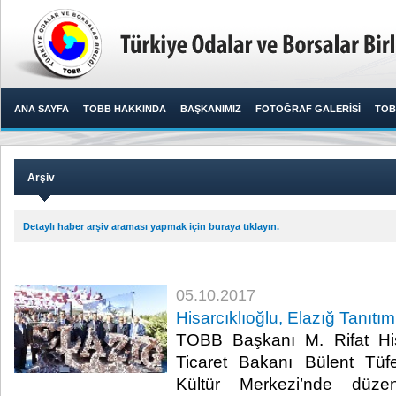
ANA SAYFA
TOBB HAKKINDA
BAŞKANIMIZ
FOTOĞRAF GALERİSİ
TOB
Arşiv
Detaylı haber arşiv araması yapmak için buraya tıklayın.
05.10.2017
Hisarcıklıoğlu, Elazığ Tanıtım
TOBB Başkanı M. Rifat His
Ticaret Bakanı Bülent Tüfen
Kültür Merkezi’nde düze