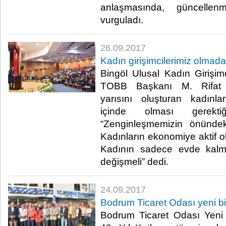
anlaşmasında, güncellen
vurguladı.​
26.09.2017
Kadın girişimcilerimiz olma
Bingöl Ulusal Kadın Girişimc
TOBB Başkanı M. Rifat H
yarısını oluşturan kadınl
içinde olması gerekti
“Zenginleşmemizin önünde
Kadınların ekonomiye aktif ol
Kadının sadece evde kalma
değişmeli” dedi.​
24.09.2017
Bodrum Ticaret Odası yeni b
Bodrum Ticaret Odası Yeni 