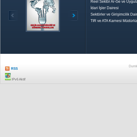
Reel Sektör Ar-Ge ve Uygul
İdari İşler Dairesi
Sektörler ve Girişimcilik Dai
TIR ve ATA Karnesi Müdürl
Özetle TOBB
Ekonomik R
Dumlu
RSS
IPv6 Aktif