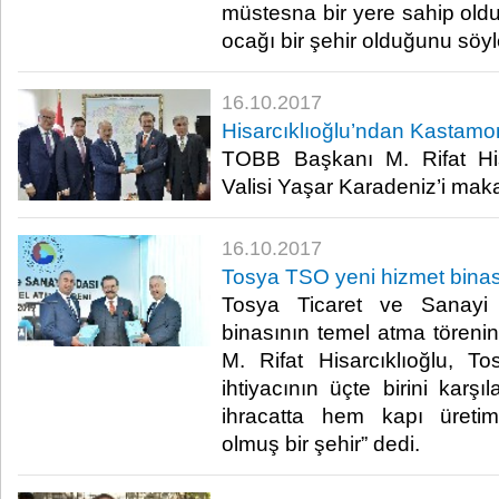
müstesna bir yere sahip oldu
ocağı bir şehir olduğunu söyle
16.10.2017
Hisarcıklıoğlu’ndan Kastamonu
TOBB Başkanı M. Rifat His
Valisi Yaşar Karadeniz’i makam
16.10.2017
Tosya TSO yeni hizmet binasın
Tosya Ticaret ve Sanayi 
binasının temel atma tören
M. Rifat Hisarcıklıoğlu, To
ihtiyacının üçte birini karşı
ihracatta hem kapı üreti
olmuş bir şehir” dedi.​