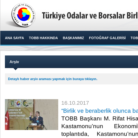
ANA SAYFA
TOBB HAKKINDA
BAŞKANIMIZ
FOTOĞRAF GALERİSİ
TOB
Arşiv
Detaylı haber arşiv araması yapmak için buraya tıklayın.
16.10.2017
“Birlik ve beraberlik olunca b
TOBB Başkanı M. Rifat Hisarc
Kastamonu’nun Ekonom
toplantıda, Kastamonu’nun