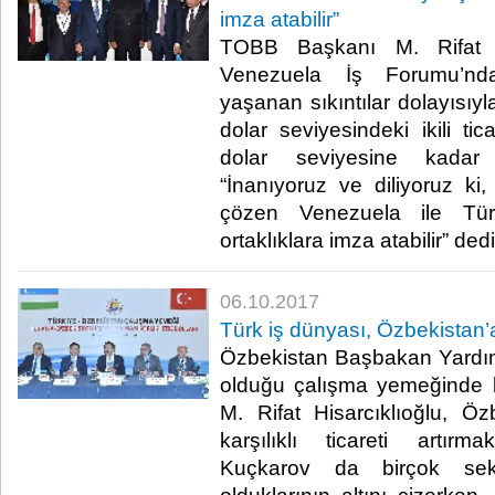
imza atabilir”
TOBB Başkanı M. Rifat Hi
Venezuela İş Forumu’nd
yaşanan sıkıntılar dolayısıy
dolar seviyesindeki ikili ti
dolar seviyesine kadar 
“İnanıyoruz ve diliyoruz ki, 
çözen Venezuela ile Tü
ortaklıklara imza atabilir” dedi.
06.10.2017
Türk iş dünyası, Özbekistan’a
Özbekistan Başbakan Yardı
olduğu çalışma yemeğinde
M. Rifat Hisarcıklıoğlu, Özb
karşılıklı ticareti artırma
Kuçkarov da birçok sektö