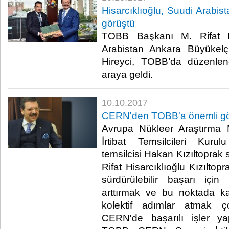
Hisarcıklıoğlu, Suudi Arabist
görüştü
TOBB Başkanı M. Rifat Hi
Arabistan Ankara Büyükelçi
Hireyci, TOBB’da düzenle
araya geldi.​
10.10.2017
CERN'den TOBB'a önemli g
Avrupa Nükleer Araştırma
İrtibat Temsilcileri Kur
temsilcisi Hakan Kızıltoprak
Rifat Hisarcıklıoğlu Kızıltop
sürdürülebilir başarı içi
arttırmak ve bu noktada ka
kolektif adımlar atmak 
CERN'de başarılı işler yap