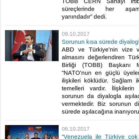
TOBB CERN Sanayi İrtib
süreçlerinde her aşama
yanındadır” dedi.​
09.10.2017
Sorunun kısa sürede diyalogl
ABD ve Türkiye'nin vize ve
almasını değerlendiren Tür
Birliği (TOBB) Başkanı M.
“NATO'nun en güçlü üyele
ilişkileri köklüdür. Sağlam i
temelleri vardır. İlişkile
sorunun da diyalogla aşıl
vermektedir. Biz sorunun di
sürede aşılacağına inanıyoruz”
06.10.2017
“Venezuela ile Türkiye çok