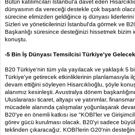
Bütün katılımcıları İstanbul'a davet eden Hisarcıklıo
dünyasının da vereceği destekle çok başarılı ola
sürecine elimizden geldiğince iş dünyası liderlerin
Sizleri ve yöneticilerinizi İstanbul'da görmek ve 
Başkanlığı süresince desteğinizi hissetmek bizim i
konuştu.
-5 Bin İş Dünyası Temsilcisi Türkiye'ye Gelece
B20 Türkiye'nin tüm yıla yayılacak ve yaklaşık 5 bin
Türkiye'ye getirecek etkinliklerinin planlamasıyla ilg
devam ettiğini söyleyen Hisarcıklıoğlu, şöyle konuşt
alanımız kesinleşti. Avustralya dönem başkanlığınd
Uluslararası ticaret, altyapı ve yatırımlar, finansm
mücadele alanında çalışmalar yoğunlaşarak deva
B20'ye en önemli katkısı ise "KOBİ'ler ve Girişimcil
görev gücü kurulması olacak. B20'yi sadece büyük 
teklinden çıkaracağız. KOBİ'lerin G20'nin desteğine