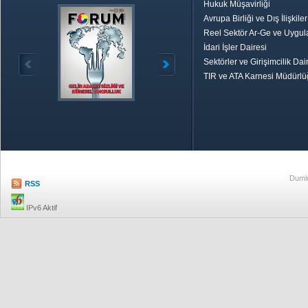
Hukuk Müşavirliği
Avrupa Birliği ve Dış İlişkile
Reel Sektör Ar-Ge ve Uygul
İdari İşler Dairesi
Sektörler ve Girişimcilik Dai
TIR ve ATA Karnesi Müdürl
Özetle TOBB
Ekonomik R
Dumlu
RSS
IPv6 Aktif