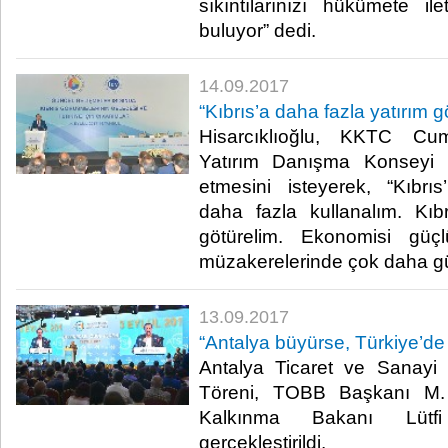
sıkıntılarınızı hükümete i
buluyor” dedi.​
14.09.2017
“Kıbrıs’a daha fazla yatırım g
Hisarcıklıoğlu, KKTC Cum
Yatırım Danışma Konseyi
etmesini isteyerek, “Kıbrıs’
daha fazla kullanalım. Kıb
götürelim. Ekonomisi güç
müzakerelerinde çok daha güçl
13.09.2017
“Antalya büyürse, Türkiye’de
Antalya Ticaret ve Sanayi
Töreni, TOBB Başkanı M. R
Kalkınma Bakanı Lütfi 
gerçekleştirildi.​