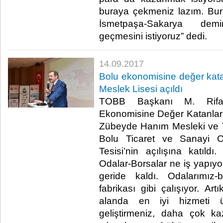
buraya çekmeniz lazım. Bura
İsmetpaşa-Sakarya demi
geçmesini istiyoruz” dedi. ​
14.09.2017
Bolu ekonomisine değer katan
Meslek Lisesi açıldı
TOBB Başkanı M. Rifat 
Ekonomisine Değer Katanlar
Zübeyde Hanım Mesleki ve T
Bolu Ticaret ve Sanayi 
Tesisi’nin açılışına katıldı.
Odalar-Borsalar ne iş yapıyor
geride kaldı. Odalarımız-b
fabrikası gibi çalışıyor. Art
alanda en iyi hizmeti üre
geliştirmeniz, daha çok ka