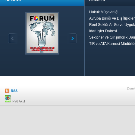
YAYINLAR
BİRİMLER
Hukuk Müşavirliği
Avrupa Birliği ve Dış İlişkile
Reel Sektör Ar-Ge ve Uygul
İdari İşler Dairesi
Sektörler ve Girişimcilik Dai
TIR ve ATA Karnesi Müdürl
Özetle TOBB
Ekonomik R
Dumlu
RSS
IPv6 Aktif