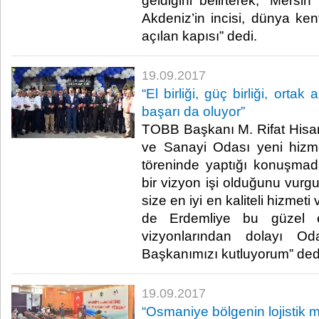
geldiğini belirterek, “Mersin
Akdeniz’in incisi, dünya ke
açılan kapısı” dedi.​
19.09.2017
“El birliği, güç birliği, orta
başarı da oluyor”
TOBB Başkanı M. Rifat Hisarc
ve Sanayi Odası yeni hizme
töreninde yaptığı konuşmad
bir vizyon işi olduğunu vur
size en iyi en kaliteli hizmeti
de Erdemliye bu güzel es
vizyonlarından dolayı O
Başkanımızı kutluyorum” dedi
19.09.2017
“Osmaniye bölgenin lojistik m