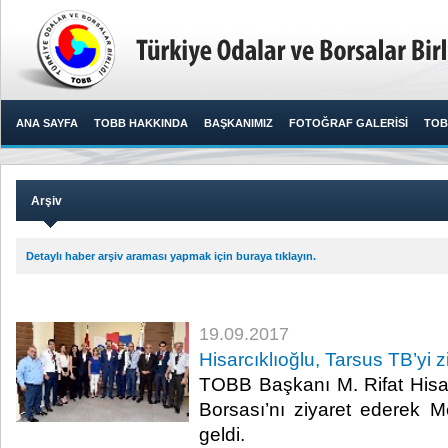
ANA SAYFA
TOBB HAKKINDA
BAŞKANIMIZ
FOTOĞRAF GALERİSİ
TOB
Arşiv
Detaylı haber arşiv araması yapmak için buraya tıklayın.
19.09.2017
Hisarcıklıoğlu, Tarsus TB’yi zi
TOBB Başkanı M. Rifat Hisarc
Borsası’nı ziyaret ederek Me
geldi.​