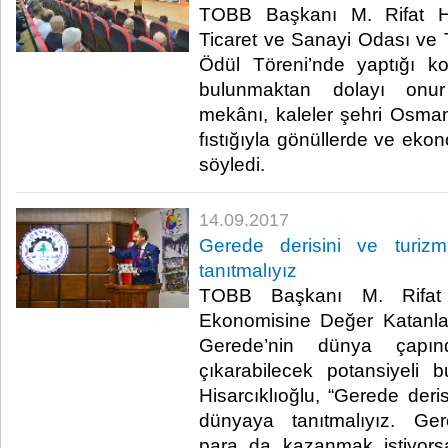
TOBB Başkanı M. Rifat Hi
Ticaret ve Sanayi Odası ve 
Ödül Töreni’nde yaptığı 
bulunmaktan dolayı onur 
mekânı, kaleler şehri Osmani
fıstığıyla gönüllerde ve eko
söyledi.​
14.09.2017
Gerede derisini ve turizm
tanıtmalıyız
TOBB Başkanı M. Rifat H
Ekonomisine Değer Katanlar
Gerede’nin dünya çapın
çıkarabilecek potansiyeli
Hisarcıklıoğlu, “Gerede deris
dünyaya tanıtmalıyız. Gere
para da kazanmak istiyorsan