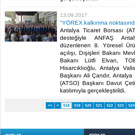
13.09.2017
"YÖREX kalkınma noktasında ye
Antalya Ticaret Borsası (A
desteğiyle ANFAŞ Anta
düzenlenen 8. Yöresel Ürü
açılışı, Dışişleri Bakanı Me
Bakanı Lütfi Elvan, TO
Hisarcıklıoğlu, Antalya Val
Başkanı Ali Çandır, Antalya
(ATSO) Başkanı Davut Çetin
katılımıyla gerçekleştirildi.​
<<
<
518
519
520
521
522
523
524