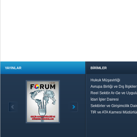
YAYINLAR
BİRİMLER
Hukuk Müşavirliği
Avrupa Birliği ve Dış İlişkile
Reel Sektör Ar-Ge ve Uygul
İdari İşler Dairesi
Sektörler ve Girişimcilik Dai
TIR ve ATA Karnesi Müdürl
Özetle TOBB
Ekonomik R