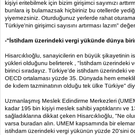
kişiyi eritebilmek için bizim girişimci sayımızı arttı
bunlara iş bulamazsak hiçbiriniz bu otellerde yedi
yiyemezsiniz. Oturduğunuz yerlerde rahat oturama
Türkiye'nin girişimci sayısını artırması lazım" de
-"İstihdam üzerindeki vergi yükünde dünya biri
Hisarcıklıoğlu, sanayicilerin en büyük şikayetinin 
yükleri olduğunu belirterek , "İstihdam üzerindek
birinci sıradayız. Türkiye’de istihdam üzerindeki v
OECD ortalaması yüzde 35. Dünyada hem emeklili
de kıdem tazminatının olduğu tek ülke Türkiye" di
Uzmanlaşmış Meslek Edindirme Merkezleri (UMEM)
kadar 195 bin kişiyi meslek sahibi yaptıklarını ve 1
sağladıklarına dikkat çeken Hisarcıklıoğlu, "Ne olu
varsa buradan alın. UMEM kapsamında bir eleman
istihdam üzerindeki vergi yükünün yüzde 20’sini ö