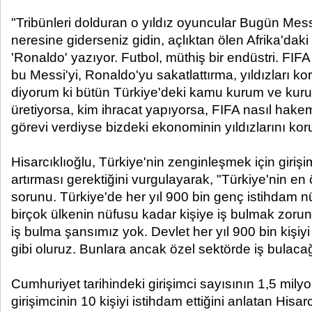
"Tribünleri dolduran o yıldız oyuncular Bugün Me
neresine giderseniz gidin, açlıktan ölen Afrika'dak
'Ronaldo' yazıyor. Futbol, müthiş bir endüstri. FI
bu Messi'yi, Ronaldo'yu sakatlattırma, yıldızları k
diyorum ki bütün Türkiye'deki kamu kurum ve kurul
üretiyorsa, kim ihracat yapıyorsa, FIFA nasıl hakem
görevi verdiyse bizdeki ekonominin yıldızlarını kor
Hisarcıklıoğlu, Türkiye'nin zenginleşmek için girişi
artırması gerektiğini vurgulayarak, "Türkiye'nin e
sorunu. Türkiye'de her yıl 900 bin genç istihdam nü
birçok ülkenin nüfusu kadar kişiye iş bulmak zorun
iş bulma şansımız yok. Devlet her yıl 900 bin kişiyi 
gibi oluruz. Bunlara ancak özel sektörde iş bulacağı
Cumhuriyet tarihindeki girişimci sayısının 1,5 mily
girişimcinin 10 kişiyi istihdam ettiğini anlatan Hisar