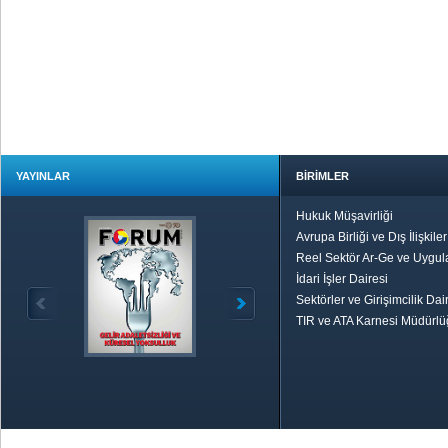
YAYINLAR
BİRİMLER
Hukuk Müşavirliği
Avrupa Birliği ve Dış İlişkile
Reel Sektör Ar-Ge ve Uygul
İdari İşler Dairesi
Sektörler ve Girişimcilik Dai
TIR ve ATA Karnesi Müdürl
Özetle TOBB
Ekonomik R