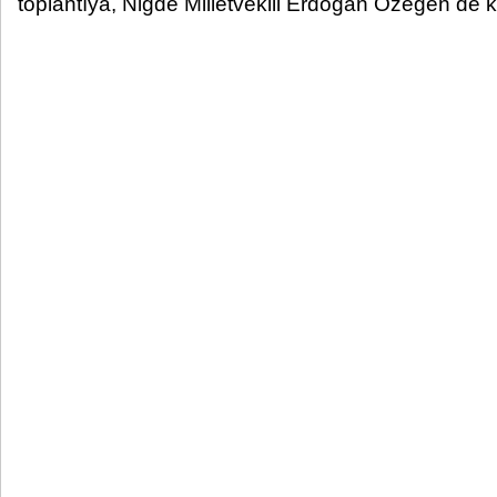
toplantıya, Niğde Milletvekili Erdoğan Özegen de ka