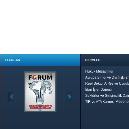
YAYINLAR
BİRİMLER
Hukuk Müşavirliği
Avrupa Birliği ve Dış İlişkile
Reel Sektör Ar-Ge ve Uygul
İdari İşler Dairesi
Sektörler ve Girişimcilik Dai
TIR ve ATA Karnesi Müdürl
Özetle TOBB
Ekonomik R