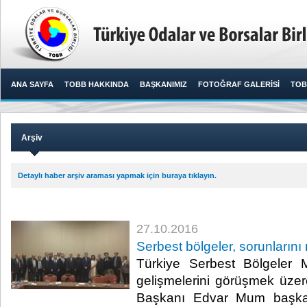
ANA SAYFA
TOBB HAKKINDA
BAŞKANIMIZ
FOTOĞRAF GALERİSİ
TOB
Arşiv
Detaylı haber arşiv araması yapmak için buraya tıklayın.
27.10.2016
Serbest bölgeler, sorunlarını
Türkiye Serbest Bölgeler M
gelişmelerini görüşmek üzere
Başkanı Edvar Mum başkanl