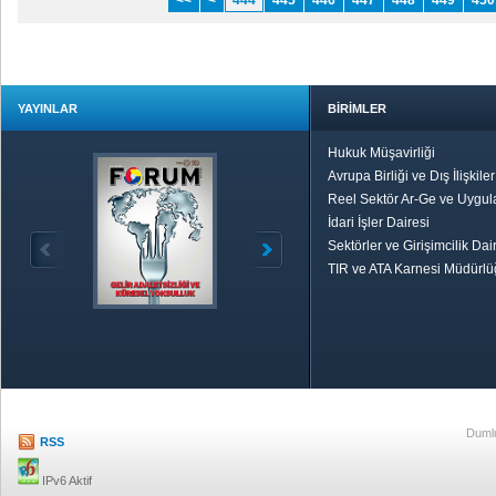
<<
<
444
445
446
447
448
449
450
YAYINLAR
BİRİMLER
Hukuk Müşavirliği
Avrupa Birliği ve Dış İlişkile
Reel Sektör Ar-Ge ve Uygul
İdari İşler Dairesi
Sektörler ve Girişimcilik Dai
TIR ve ATA Karnesi Müdürl
Özetle TOBB
Ekonomik R
Dumlu
RSS
IPv6 Aktif