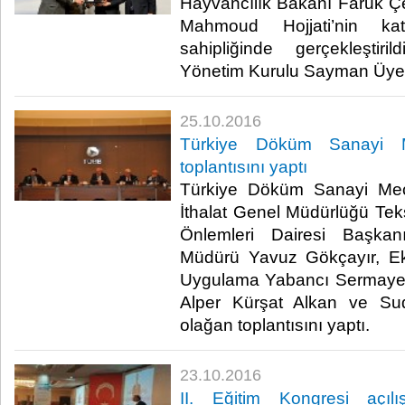
Hayvancılık Bakanı Faruk Çe
Mahmoud Hojjati’nin ka
sahipliğinde gerçekleştir
Yönetim Kurulu Sayman Üyesi 
25.10.2016
Türkiye Döküm Sanayi Me
toplantısını yaptı
Türkiye Döküm Sanayi Mecl
İthalat Genel Müdürlüğü Te
Önlemleri Dairesi Başka
Müdürü Yavuz Gökçayır, Ek
Uygulama Yabancı Sermaye
Alper Kürşat Alkan ve Sud
olağan toplantısını yaptı.​
23.10.2016
II. Eğitim Kongresi açılı