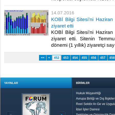
14.07.2016
KOBİ Bilgi Sitesi’ni Haziran
ziyaret etti
KOBİ Bilgi Sitesi’ni Haziran
ziyaret etti. Sitenin Tem
dönemi (1 yıllık) ziyaretçi say
<<
<
452
453
454
455
456
457
458
YAYINLAR
BİRİMLER
Hukuk Müşavirliği
Avrupa Birliği ve Dış İlişkile
Reel Sektör Ar-Ge ve Uygul
İdari İşler Dairesi
Sektörler ve Girişimcilik Dai