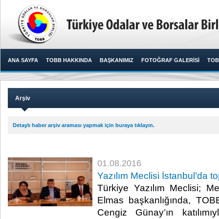
ANA SAYFA
TOBB HAKKINDA
BAŞKANIMIZ
FOTOĞRAF GALERİSİ
TOB
Arşiv
Detaylı haber arşiv araması yapmak için buraya tıklayın.
01.08.2016
Yazılım Meclisi İstanbul’da t
Türkiye Yazılım Meclisi; M
Elmas başkanlığında, TOB
Cengiz Günay’ın katılımıyl