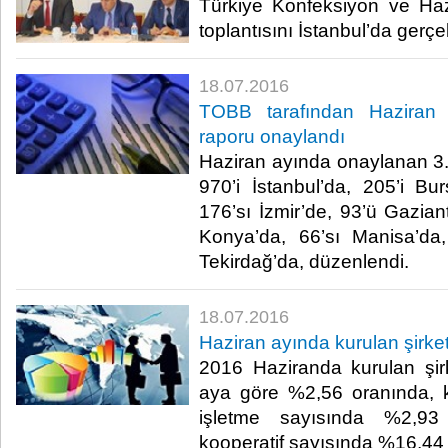
Türkiye Konfeksiyon ve Ha
toplantısını İstanbul’da gerçekl
18.07.2016
TOBB tarafından Haziran 
raporu onaylandı
Haziran ayında onaylanan 3
970’i İstanbul’da, 205’i Bu
176’sı İzmir’de, 93’ü Gazian
Konya’da, 66’sı Manisa’da
Tekirdağ’da, düzenlendi.​
18.07.2016
Haziran ayında kurulan şirket
2016 Haziranda kurulan şir
aya göre %2,56 oranında, ku
işletme sayısında %2,93
kooperatif sayısında %16,44 o