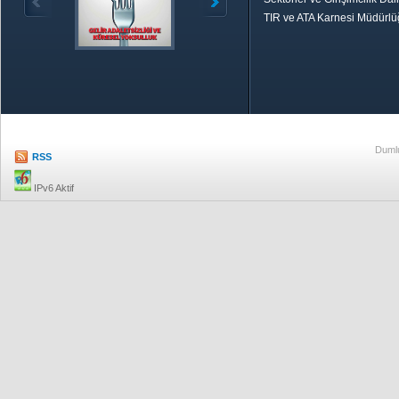
TIR ve ATA Karnesi Müdürl
Özetle TOBB
Ekonomik R
Dumlu
RSS
IPv6 Aktif