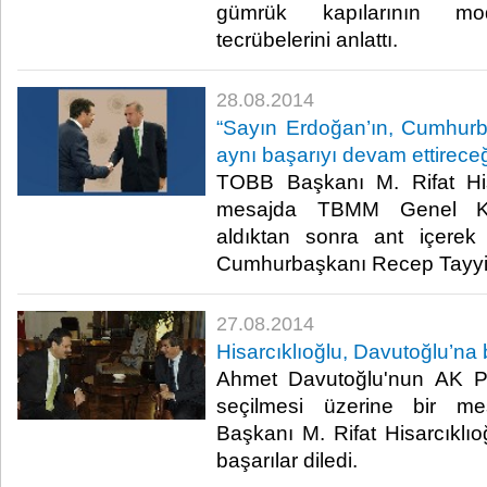
gümrük kapılarının mod
tecrübelerini anlattı. ​
28.08.2014
“Sayın Erdoğan’ın, Cumhur
aynı başarıyı devam ettirece
TOBB Başkanı M. Rifat Hisa
mesajda TBMM Genel Kur
aldıktan sonra ant içerek
Cumhurbaşkanı Recep Tayyip E
27.08.2014
Hisarcıklıoğlu, Davutoğlu’na b
Ahmet Davutoğlu'nun AK Pa
seçilmesi üzerine bir m
Başkanı M. Rifat Hisarcıklıoğ
başarılar diledi.​