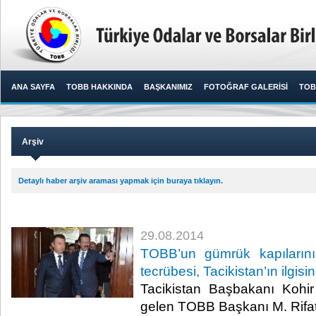
ANA SAYFA
TOBB HAKKINDA
BAŞKANIMIZ
FOTOĞRAF GALERİSİ
TOB
Arşiv
Detaylı haber arşiv araması yapmak için buraya tıklayın.
29.08.2014
TOBB’un gümrük kapıların
tecrübesi, Tacikistan’ın ilgisin
Tacikistan Başbakanı Kohir
gelen TOBB Başkanı M. Rifat