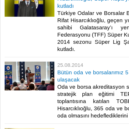
kutladı
Türkiye Odalar ve Borsalar B
Rifat Hisarcıklıoğlu, geçen y
sahibi Galatasaray’ı ye
Federasyonu (TFF) Süper Ku
2014 sezonu Süper Lig Şa
kutladı.​
25.08.2014
Bütün oda ve borsalarımız 5 
ulaşacak
Oda ve borsa akreditasyon si
stratejik plan eğitimi TE
toplantısına katılan T
Hisarcıklıoğlu, 365 oda ve bo
oda olmasını hedeflediklerini 