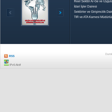
Reel Sektör Ar-Ge ve Uygul
İdari İşler Dairesi
Sektörler ve Girişimcilik Dai
TIR ve ATA Karnesi Müdürl
Özetle TOBB
Ekonomik R
Dumlu
RSS
IPv6 Aktif