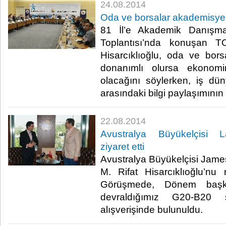
24.08.2014
Oda ve borsalar akademisyenl
81 İl’e Akademik Danışman
Toplantısı’nda konuşan 
Hisarcıklıoğlu, oda ve bor
donanımlı olursa ekonom
olacağını söylerken, iş dü
arasındaki bilgi paylaşımının 
22.08.2014
Avustralya Büyükelçisi La
ziyaret etti
Avustralya Büyükelçisi Jam
M. Rifat Hisarcıklıoğlu’nu
Görüşmede, Dönem başkan
devraldığımız G20-B20 sür
alışverişinde bulunuldu. ​