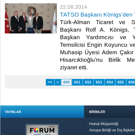
22.08.2014
TATSO Başkanı Königs’den 
Türk-Alman Ticaret ve 
Başkanı Rolf A. Königs,
Başkan Yardımcısı ve 
Temsilcisi Engin Koyuncu 
Muhasip Üyesi Adem Çakır
Hisarcıklıoğlu’nu Birlik 
ziyaret etti. ​
<<
<
650
651
652
653
654
655
656
YAYINLAR
BİRİMLER
Hukuk Müşavirliği
Avrupa Birliği ve Dış İlişkile