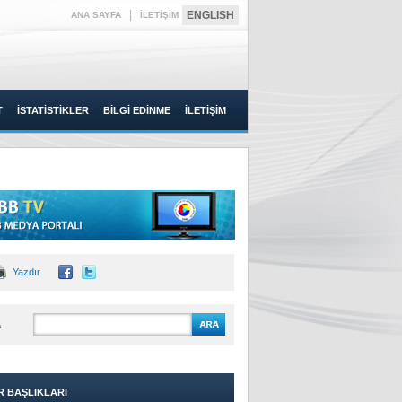
|
ENGLISH
ANA SAYFA
İLETİŞİM
T
İSTATİSTİKLER
BİLGİ EDİNME
İLETİŞİM
Yazdır
A
R BAŞLIKLARI