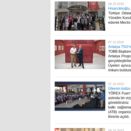
08.10.2015
Hisarcıklıoğlu,
Türkiye Odala
Yönetim Kurulu
ederek Meclis Ü
07.10.2015
Antalya TSO’n
TOBB Başkanı 
Antalya Progr
gerçekleştiril
Üyeleri ayrıca
imkanı buldular
07.10.2015
Ülkenin bütün
YÖREX Fuarı’n
aslında bir viz
görebilirsiniz
katkı sağlama
(ATB) organiz
törenle açıldı.​
06.10.2015