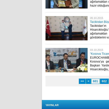
ağırlamaktan 
hazır olduğunu b
05.10.2015
Tacikistan Büyü
Tacikistan’
Hisarcıklıoğl
ağırlamaktan
gördüklerini vu
03.10.2015
“Kosova Tica
EUROCHAMBRE
Kosova’ya g
Başkan Yardım
Hisarcıklıoğlu,
<<
<
601
602
YAYINLAR