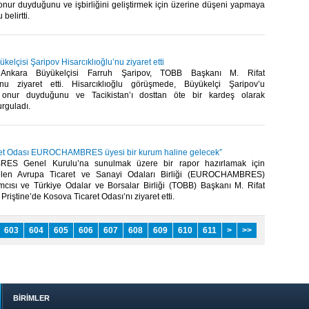
onur duyduğunu ve işbirliğini geliştirmek için üzerine düşeni yapmaya
elirtti.​
kelçisi Şaripov Hisarcıklıoğlu’nu ziyaret etti
ın Ankara Büyükelçisi Farruh Şaripov, TOBB Başkanı M. Rifat
u’nu ziyaret etti. Hisarcıklıoğlu görüşmede, Büyükelçi Şaripov’u
 onur duyduğunu ve Tacikistan’ı dosttan öte bir kardeş olarak
rguladı.​
ret Odası EUROCHAMBRES üyesi bir kurum haline gelecek”
S Genel Kurulu’na sunulmak üzere bir rapor hazırlamak için
elen Avrupa Ticaret ve Sanayi Odaları Birliği (EUROCHAMBRES)
cısı ve Türkiye Odalar ve Borsalar Birliği (TOBB) Başkanı M. Rifat
 Priştine’de Kosova Ticaret Odası’nı ziyaret etti.​
603
604
605
606
607
608
609
610
611
>
>>
BİRİMLER