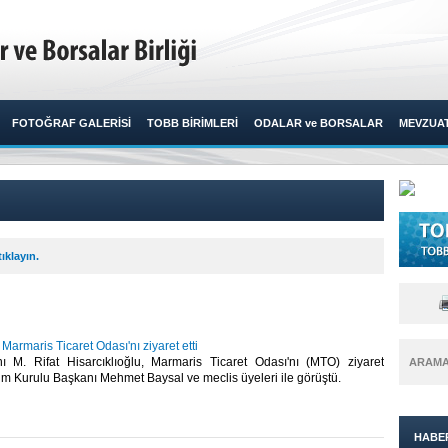
FOTOĞRAF GALERİSİ
TOBB BİRİMLERİ
ODALAR ve BORSALAR
MEVZUA
ıklayın.
 Marmaris Ticaret Odası'nı ziyaret etti
M. Rifat Hisarcıklıoğlu, Marmaris Ticaret Odası'nı (MTO) ziyaret
ARAM
m Kurulu Başkanı Mehmet Baysal ve meclis üyeleri ile görüştü.​
HABE