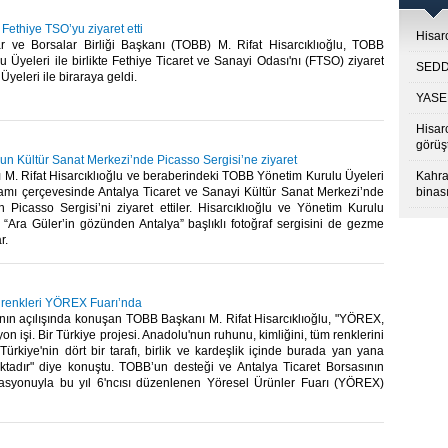
 Fethiye TSO’yu ziyaret etti
Hisarc
r ve Borsalar Birliği Başkanı (TOBB) M. Rifat Hisarcıklıoğlu, TOBB
 Üyeleri ile birlikte Fethiye Ticaret ve Sanayi Odası'nı (FTSO) ziyaret
SEDDK
yeleri ile biraraya geldi.​
YASED
Hisar
görüş
un Kültür Sanat Merkezi’nde Picasso Sergisi’ne ziyaret
M. Rifat Hisarcıklıoğlu ve beraberindeki TOBB Yönetim Kurulu Üyeleri
Kahra
amı çerçevesinde Antalya Ticaret ve Sanayi Kültür Sanat Merkezi’nde
binası
en Picasso Sergisi’ni ziyaret ettiler. Hisarcıklıoğlu ve Yönetim Kurulu
 “Ara Güler’in gözünden Antalya” başlıklı fotoğraf sergisini de gezme
.​
 renkleri YÖREX Fuarı’nda
ın açılışında konuşan TOBB Başkanı M. Rifat Hisarcıklıoğlu, "YÖREX,
yon işi. Bir Türkiye projesi. Anadolu'nun ruhunu, kimliğini, tüm renklerini
. Türkiye'nin dört bir tarafı, birlik ve kardeşlik içinde burada yan yana
ktadır" diye konuştu. TOBB’un desteği ve Antalya Ticaret Borsasının
asyonuyla bu yıl 6'ncısı düzenlenen Yöresel Ürünler Fuarı (YÖREX)