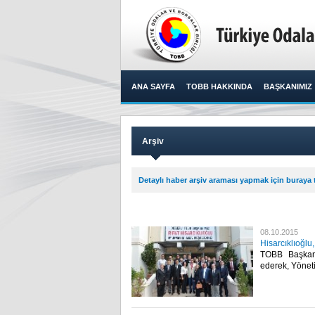
ANA SAYFA
TOBB HAKKINDA
BAŞKANIMIZ
Arşiv
Detaylı haber arşiv araması yapmak için buraya t
08.10.2015
Hisarcıklıoğlu,
TOBB Başkanı 
ederek, Yöneti