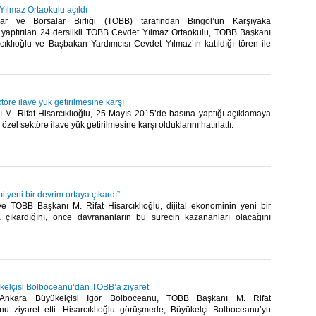
ılmaz Ortaokulu açıldı
ar ve Borsalar Birliği (TOBB) tarafından Bingöl’ün Karşıyaka
 yaptırılan 24 derslikli TOBB Cevdet Yılmaz Ortaokulu, TOBB Başkanı
cıklıoğlu ve Başbakan Yardımcısı Cevdet Yılmaz’ın katıldığı tören ile
öre ilave yük getirilmesine karşı
M. Rifat Hisarcıklıoğlu, 25 Mayıs 2015’de basına yaptığı açıklamaya
zel sektöre ilave yük getirilmesine karşı olduklarını hatırlattı.​
i yeni bir devrim ortaya çıkardı”
e TOBB Başkanı M. Rifat Hisarcıklıoğlu, dijital ekonominin yeni bir
 çıkardığını, önce davrananların bu sürecin kazananları olacağını
elçisi Bolboceanu’dan TOBB’a ziyaret
 Ankara Büyükelçisi Igor Bolboceanu, TOBB Başkanı M. Rifat
u’nu ziyaret etti. Hisarcıklıoğlu görüşmede, Büyükelçi Bolboceanu’yu