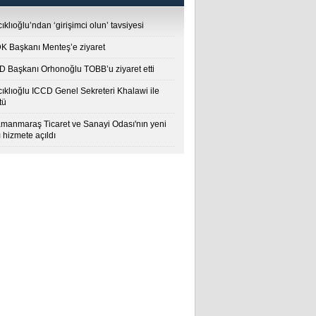
ıklıoğlu’ndan ‘girişimci olun’ tavsiyesi
 Başkanı Menteş’e ziyaret
 Başkanı Orhonoğlu TOBB’u ziyaret etti
cıklıoğlu ICCD Genel Sekreteri Khalawi ile
tü
manmaraş Ticaret ve Sanayi Odası'nın yeni
 hizmete açıldı