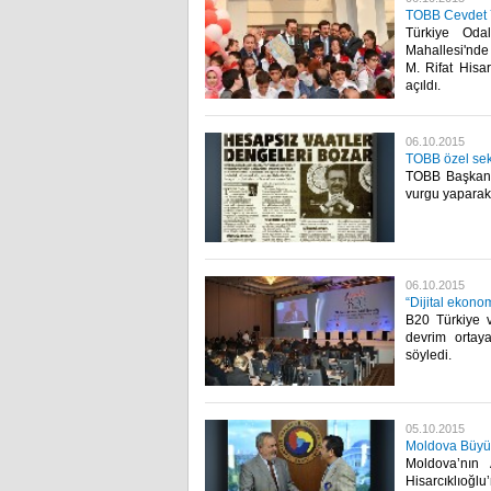
TOBB Cevdet Y
Türkiye Odal
Mahallesi'nde
M. Rifat Hisar
açıldı.​
06.10.2015
TOBB özel sekt
TOBB Başkanı 
vurgu yaparak ö
06.10.2015
“Dijital ekonom
B20 Türkiye v
devrim ortaya
söyledi.​
05.10.2015
Moldova Büyük
Moldova’nın
Hisarcıklıoğl