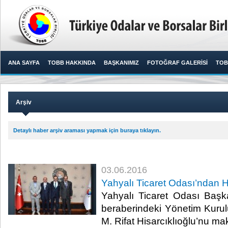
ANA SAYFA
TOBB HAKKINDA
BAŞKANIMIZ
FOTOĞRAF GALERİSİ
TOB
Arşiv
Detaylı haber arşiv araması yapmak için buraya tıklayın.
03.06.2016
Yahyalı Ticaret Odası’ndan Hi
Yahyalı Ticaret Odası Baş
beraberindeki Yönetim Kuru
M. Rifat Hisarcıklıoğlu’nu mak