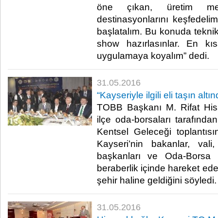
öne çıkan, üretim mer
destinasyonlarını keşfedel
başlatalım. Bu konuda teknik
show hazırlasınlar. En k
uygulamaya koyalım” dedi.​
31.05.2016
“Kayseriyle ilgili eli taşın alt
TOBB Başkanı M. Rifat Hisar
ilçe oda-borsaları tarafında
Kentsel Geleceği toplantıs
Kayseri’nin bakanlar, vali, 
başkanları ve Oda-Borsa B
beraberlik içinde hareket ede
şehir haline geldiğini söyledi.​
31.05.2016