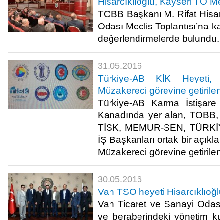
Hisarcıklıoğlu, Kayseri TO Mec
TOBB Başkanı M. Rifat Hisarc
Odası Meclis Toplantısı’na ka
değerlendirmelerde bulundu.​
31.05.2016
Türkiye-AB KİK Heyeti
Müzakereci görevine getirilen
Türkiye-AB Karma İstişare
Kanadında yer alan, TOBB
TİSK, MEMUR-SEN, TÜRKİ
İŞ Başkanları ortak bir açık
Müzakereci görevine getirilen 
30.05.2016
Van TSO heyeti Hisarcıklıoğlu
Van Ticaret ve Sanayi Oda
ve beraberindeki yönetim k