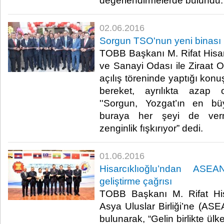
değerlendirmelerde bulundu.​
02.06.2016
Sorgun TSO'nun yeni binası 
TOBB Başkanı M. Rifat Hisarc
ve Sanayi Odası ile Ziraat O
açılış töreninde yaptığı konu
bereket, ayrılıkta azap 
''Sorgun, Yozgat’ın en bü
buraya her şeyi de verm
zenginlik fışkırıyor” dedi.​
01.06.2016
Hisarcıklıoğlu’ndan ASEAN 
geliştirme çağrısı
TOBB Başkanı M. Rifat His
Asya Uluslar Birliği’ne (ASE
bulunarak, “Gelin birlikte ül