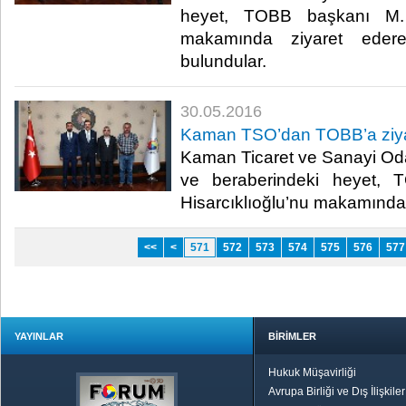
heyet, TOBB başkanı M. R
makamında ziyaret ederek
bulundular.​
30.05.2016
Kaman TSO’dan TOBB’a ziy
Kaman Ticaret ve Sanayi Od
ve beraberindeki heyet, 
Hisarcıklıoğlu’nu makamında zi
<<
<
571
572
573
574
575
576
577
YAYINLAR
BİRİMLER
Hukuk Müşavirliği
Avrupa Birliği ve Dış İlişkile