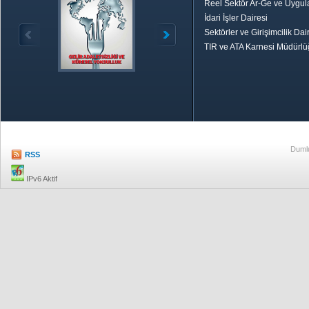
Reel Sektör Ar-Ge ve Uygul
İdari İşler Dairesi
Sektörler ve Girişimcilik Dai
TIR ve ATA Karnesi Müdürl
Özetle TOBB
Ekonomik R
Dumlu
RSS
IPv6 Aktif