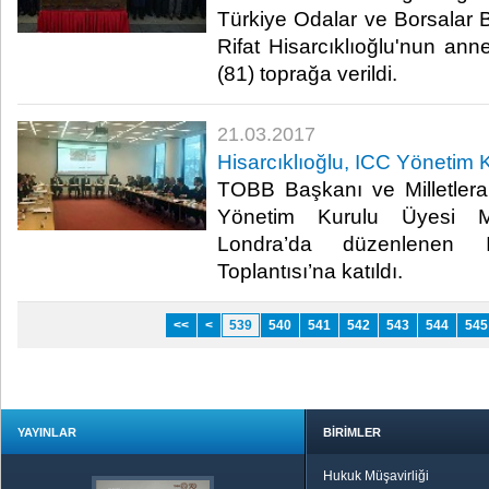
Türkiye Odalar ve Borsalar B
Rifat Hisarcıklıoğlu'nun ann
(81) toprağa verildi.​
21.03.2017
Hisarcıklıoğlu, ICC Yönetim K
TOBB Başkanı ve Milletlera
Yönetim Kurulu Üyesi M. 
Londra’da düzenlenen 
Toplantısı’na katıldı.​
<<
<
539
540
541
542
543
544
545
YAYINLAR
BİRİMLER
Hukuk Müşavirliği