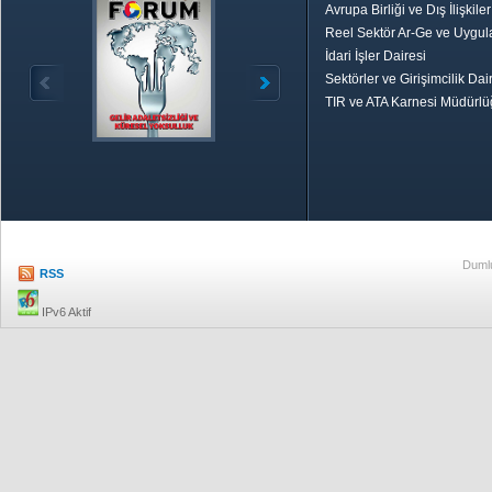
Avrupa Birliği ve Dış İlişkile
Reel Sektör Ar-Ge ve Uygul
İdari İşler Dairesi
Sektörler ve Girişimcilik Dai
TIR ve ATA Karnesi Müdürl
Özetle TOBB
Ekonomik R
Dumlu
RSS
IPv6 Aktif