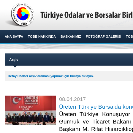
ANA SAYFA
TOBB HAKKINDA
BAŞKANIMIZ
FOTOĞRAF GALERİSİ
TOB
Arşiv
Detaylı haber arşiv araması yapmak için buraya tıklayın.
08.04.2017
Üreten Türkiye Bursa’da kon
Üreten Türkiye Konuşuyor t
Gümrük ve Ticaret Bakanı
Başkanı M. Rifat Hisarcıkl