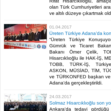
Rifat Hisarcıklıoğlu, amaçl
olan Türk Cumhuriyetleri arasın
ve altılı düzeye çıkartmak ol
01.04.2017
Üreten Türkiye Adana’da ko
“Üreten Türkiye Konuşuyor” 
Gümrük ve Ticaret Bakan
Bakanı Ömer Çelik, TO
Hisarcıklıoğlu ile HAK-İŞ,
TOBB, TÜRK-İŞ, Türki
ASKON, MÜSİAD, TİM, TÜ
ve TÜRKONFED başkan ve tem
Adana’da gerçekleştirildi.​
24.03.2017
Solmaz Hisarcıklıoğlu son y
Ankara'da tedavi gördüğü