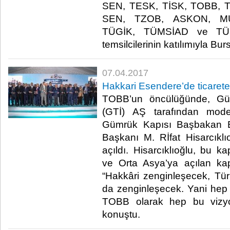
SEN, TESK, TİSK, TOBB, T
SEN, TZOB, ASKON, MÜ
TÜGİK, TÜMSİAD ve T
temsilcilerinin katılımıyla Burs
07.04.2017
Hakkari Esendere’de ticarete
TOBB’un öncülüğünde, Gümr
(GTİ) AŞ tarafından mode
Gümrük Kapısı Başbakan B
Başkanı M. Rİfat Hisarcıklıo
açıldı. Hisarcıklıoğlu, bu k
ve Orta Asya’ya açılan kap
“Hakkâri zenginleşecek, Tür
da zenginleşecek. Yani hep b
TOBB olarak hep bu vizyon
konuştu.​