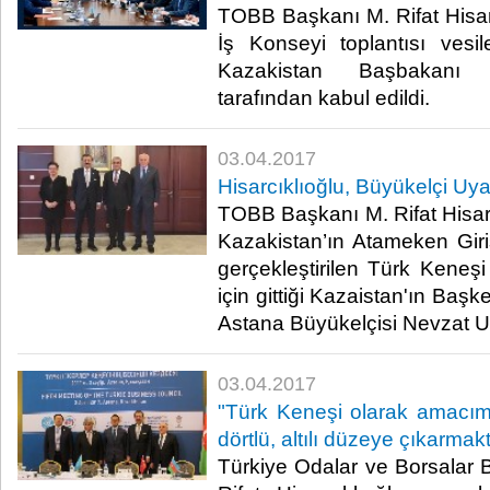
TOBB Başkanı M. Rifat Hisarc
İş Konseyi toplantısı vesil
Kazakistan Başbakanı 
tarafından kabul edildi.​
03.04.2017
Hisarcıklıoğlu, Büyükelçi Uyanı
TOBB Başkanı M. Rifat Hisarc
Kazakistan’ın Atameken Girişi
gerçekleştirilen Türk Keneşi
için gittiği Kazaistan'ın Başk
Astana Büyükelçisi Nevzat Uyan
03.04.2017
"Türk Keneşi olarak amacımız 
dörtlü, altılı düzeye çıkarmakt
Türkiye Odalar ve Borsalar B