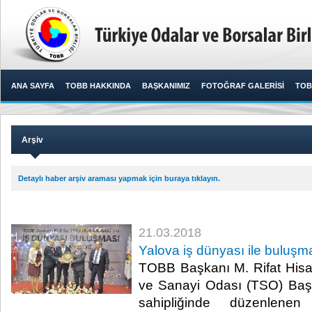
ANA SAYFA
TOBB HAKKINDA
BAŞKANIMIZ
FOTOĞRAF GALERİSİ
TOB
Arşiv
Detaylı haber arşiv araması yapmak için buraya tıklayın.
21.03.2018
Yalova iş dünyası ile buluşm
TOBB Başkanı M. Rifat Hisarc
ve Sanayi Odası (TSO) Baş
sahipliğinde düzenlene