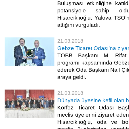
Buluşması etkinliğine katıld
potansiyele sahip old
Hisarcıklıoğlu, Yalova TSO’
attığını vurguladı.​
21.03.2018
Gebze Ticaret Odası’na ziyar
TOBB Başkanı M. Rifat Hi
programı kapsamında Gebze 
ederek Oda Başkanı Nail Çiler
araya geldi.​
21.03.2018
Dünyada üyesine kefil olan ba
Körfez Ticaret Odası Başk
meclis üyelerini ziyaret ed
Hisarcıklıoğlu, oda ve b