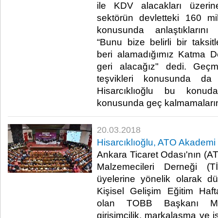
ile KDV alacakları üzerine
sektörün devletteki 160 mi
konusunda anlaştıklarını s
“Bunu bize belirli bir taksi
beri alamadığımız Katma De
geri alacağız" dedi. Geç
teşvikleri konusunda da 
Hisarcıklıoğlu bu konud
konusunda geç kalmamalarını 
20.03.2018
Hisarcıklıoğlu, ATO Akademi 
Ankara Ticaret Odası'nın (AT
Malzemecileri Derneği (T
üyelerine yönelik olarak 
Kişisel Gelişim Eğitim Hafta
olan TOBB Başkanı M. R
girişimcilik, markalaşma ve i