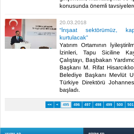
konusunda önemli tavsiyeler
20.03.2018
“İnşaat sektörümüz, ka
kurtulacak”
Yatırım Ortamının İyileştiri
İzinleri, Tapu Siciline K
Çalıştayı, Başbakan Yardı
Başkanı M. Rifat Hisarcıklıo
Belediye Başkanı Mevlüt 
Türkiye Direktörü Johannes
başladı.​
<<
<
495
496
497
498
499
500
501