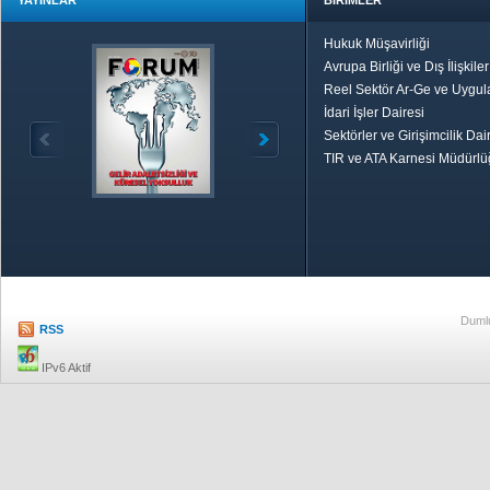
YAYINLAR
BİRİMLER
Hukuk Müşavirliği
Avrupa Birliği ve Dış İlişkile
Reel Sektör Ar-Ge ve Uygul
İdari İşler Dairesi
Sektörler ve Girişimcilik Dai
TIR ve ATA Karnesi Müdürl
Özetle TOBB
Ekonomik R
Dumlu
RSS
IPv6 Aktif