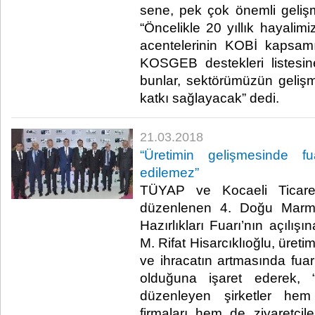
sene, pek çok önemli gelişme
“Öncelikle 20 yıllık hayalimiz
acentelerinin KOBİ kapsamı
KOSGEB destekleri listesin
bunlar, sektörümüzün geli
katkı sağlayacak” dedi.​
21.03.2018
“Üretimin gelişmesinde f
edilemez”
TÜYAP ve Kocaeli Ticaret 
düzenlenen 4. Doğu Marma
Hazırlıkları Fuarı’nın açılı
M. Rifat Hisarcıklıoğlu, üreti
ve ihracatın artmasında fuar
olduğuna işaret ederek, 
düzenleyen şirketler hem 
firmaları hem de ziyaretçile