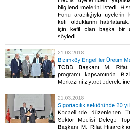
meclis üyelerinden yaptıkl
bilgilendirmelerini istedi. Hi
Fonu aracılığıyla üyelerin ku
kefil olduklarını hatırlatar
için kefil olan başka bir o
söyledi.​
21.03.2018
Bizimköy Engelliler Üretim Me
TOBB Başkanı M. Rifat Hi
programı kapsamında Bizi
Merkezi’ni ziyaret ederek, in
21.03.2018
Sigortacılık sektöründe 20 yıl
Kocaeli’nde düzenlenen T
Sektör Meclisi Delege Top
Başkanı M. Rifat Hisarcıklıo