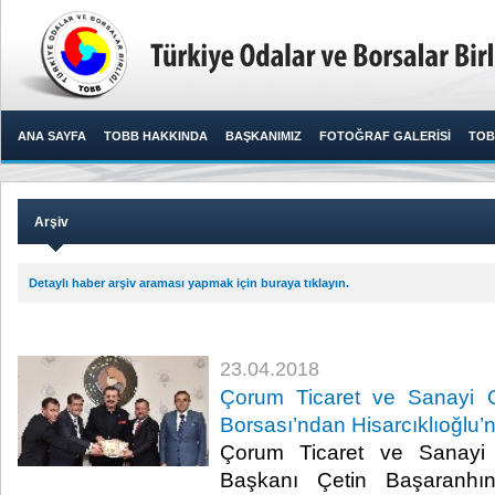
ANA SAYFA
TOBB HAKKINDA
BAŞKANIMIZ
FOTOĞRAF GALERİSİ
TOB
Arşiv
Detaylı haber arşiv araması yapmak için buraya tıklayın.
23.04.2018
Çorum Ticaret ve Sanayi O
Borsası’ndan Hisarcıklıoğlu’n
Çorum Ticaret ve Sanayi
Başkanı Çetin Başaranhı