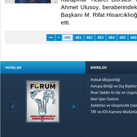
Ahmet Ulusoy, beraberindeki
Başkanı M. Rifat Hisarcıklıo
etti.​
<<
<
480
481
482
483
484
485
486
YAYINLAR
BİRİMLER
Hukuk Müşavirliği
Avrupa Birliği ve Dış İlişkile
Reel Sektör Ar-Ge ve Uygul
İdari İşler Dairesi
Sektörler ve Girişimcilik Dai
TIR ve ATA Karnesi Müdürl
Özetle TOBB
Ekonomik R