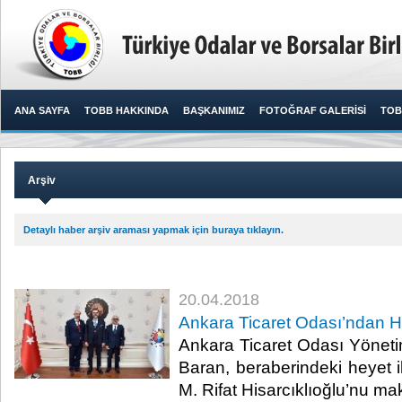
ANA SAYFA
TOBB HAKKINDA
BAŞKANIMIZ
FOTOĞRAF GALERİSİ
TOB
Arşiv
Detaylı haber arşiv araması yapmak için buraya tıklayın.
20.04.2018
Ankara Ticaret Odası’ndan Hi
Ankara Ticaret Odası Yönet
Baran, beraberindeki heyet i
M. Rifat Hisarcıklıoğlu’nu mak