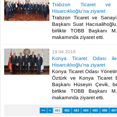
Trabzon Ticaret ve 
Hisarcıklıoğlu’na ziyaret
Trabzon Ticaret ve Sanay
Başkanı Suat Hacısalihoğlu,
birlikte TOBB Başkanı M. 
makamında ziyaret etti.​
19.04.2018
Konya Ticaret Odası ile
Hisarcıklıoğlu’na ziyaret
Konya Ticaret Odası Yöneti
Öztürk ve Konya Ticaret 
Başkanı Hüseyin Çevik, ber
birlikte TOBB Başkanı M. 
makamında ziyaret etti.​
<<
<
481
482
483
484
485
486
487