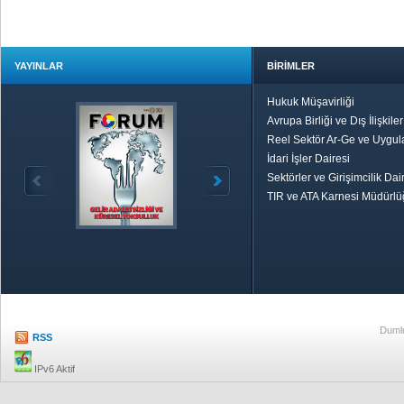
YAYINLAR
BİRİMLER
Hukuk Müşavirliği
Avrupa Birliği ve Dış İlişkile
Reel Sektör Ar-Ge ve Uygul
İdari İşler Dairesi
Sektörler ve Girişimcilik Dai
TIR ve ATA Karnesi Müdürl
Özetle TOBB
Ekonomik R
Dumlu
RSS
IPv6 Aktif