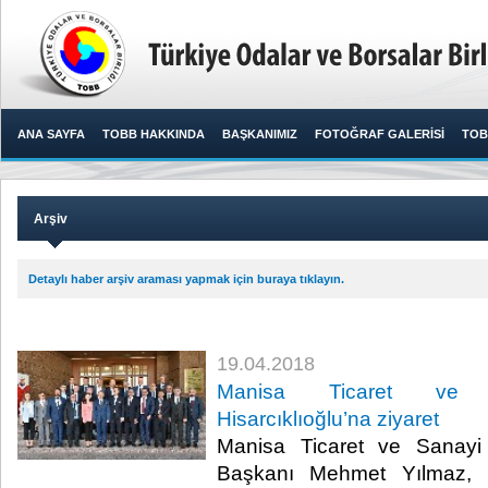
ANA SAYFA
TOBB HAKKINDA
BAŞKANIMIZ
FOTOĞRAF GALERİSİ
TOB
Arşiv
Detaylı haber arşiv araması yapmak için buraya tıklayın.
19.04.2018
Manisa Ticaret ve 
Hisarcıklıoğlu’na ziyaret
Manisa Ticaret ve Sanayi
Başkanı Mehmet Yılmaz, b