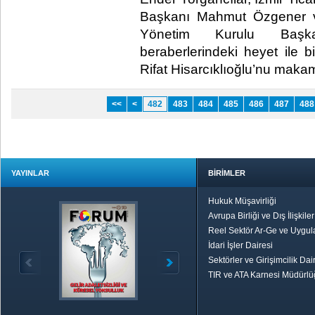
Başkanı Mahmut Özgener ve
Yönetim Kurulu Başkan
beraberlerindeki heyet ile 
Rifat Hisarcıklıoğlu’nu makamı
<<
<
482
483
484
485
486
487
488
YAYINLAR
BİRİMLER
Hukuk Müşavirliği
Avrupa Birliği ve Dış İlişkile
Reel Sektör Ar-Ge ve Uygul
İdari İşler Dairesi
Sektörler ve Girişimcilik Dai
TIR ve ATA Karnesi Müdürl