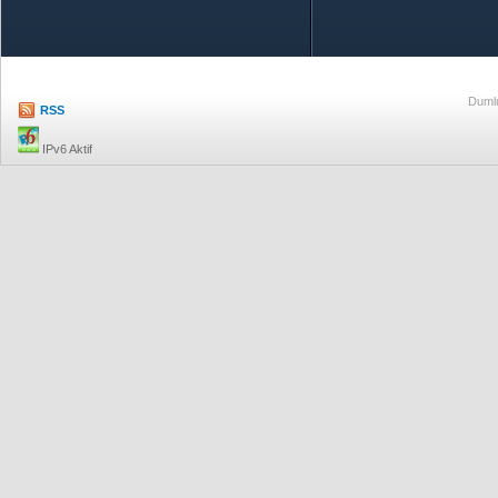
Özetle TOBB
Ekonomik R
Dumlu
RSS
IPv6 Aktif