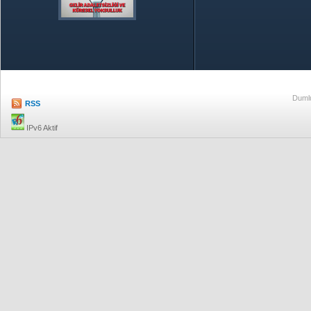
Özetle TOBB
Ekonomik R
Dumlu
RSS
IPv6 Aktif