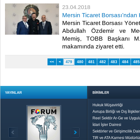
23.04.2018
Mersin Ticaret Borsası’ndan H
Mersin Ticaret Borsası Yön
Abdullah Özdemir ve Mecl
Memiş, TOBB Başkanı M. R
makamında ziyaret etti.​
<<
<
479
480
481
482
483
484
485
YAYINLAR
BİRİMLER
Hukuk Müşavirliği
Avrupa Birliği ve Dış İlişkile
Reel Sektör Ar-Ge ve Uygul
İdari İşler Dairesi
Sektörler ve Girişimcilik Dai
TIR ve ATA Karnesi Müdürl