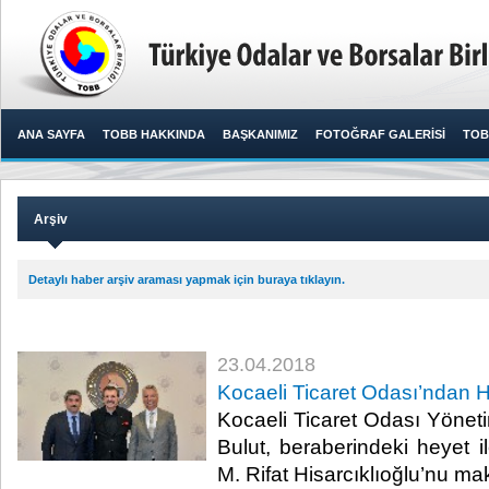
ANA SAYFA
TOBB HAKKINDA
BAŞKANIMIZ
FOTOĞRAF GALERİSİ
TOB
Arşiv
Detaylı haber arşiv araması yapmak için buraya tıklayın.
23.04.2018
Kocaeli Ticaret Odası’ndan Hi
Kocaeli Ticaret Odası Yöne
Bulut, beraberindeki heyet i
M. Rifat Hisarcıklıoğlu’nu mak