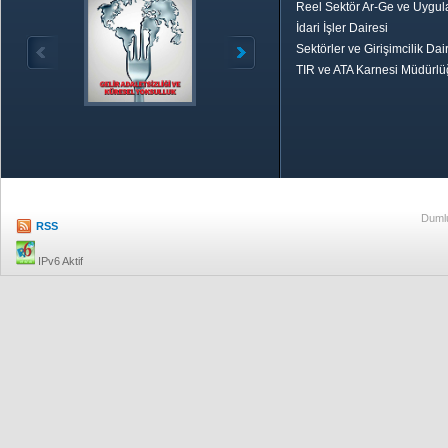
Reel Sektör Ar-Ge ve Uygul
İdari İşler Dairesi
Sektörler ve Girişimcilik Dai
TIR ve ATA Karnesi Müdürl
Özetle TOBB
Ekonomik R
Dumlu
RSS
IPv6 Aktif