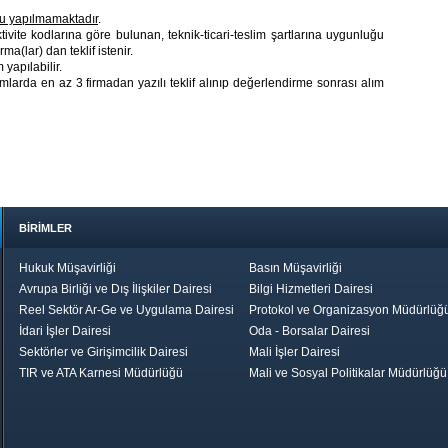
ru yapılmamaktadır
.
ite kodlarına göre bulunan, teknik-ticari-teslim şartlarına uygunluğu
rma(lar) dan teklif istenir.
yapılabilir.
larda en az 3 firmadan yazılı teklif alınıp değerlendirme sonrası alım
BİRİMLER
Hukuk Müşavirliği
Basın Müşavirliği
Avrupa Birliği ve Dış İlişkiler Dairesi
Bilgi Hizmetleri Dairesi
Reel Sektör Ar-Ge ve Uygulama Dairesi
Protokol ve Organizasyon Müdürlüğ
İdari İşler Dairesi
Oda - Borsalar Dairesi
Sektörler ve Girişimcilik Dairesi
Mali İşler Dairesi
TIR ve ATA Karnesi Müdürlüğü
Mali ve Sosyal Politikalar Müdürlüğü
le TOBB
Ekonomik Rapor
Hizmet Şeref
Daha İyi 