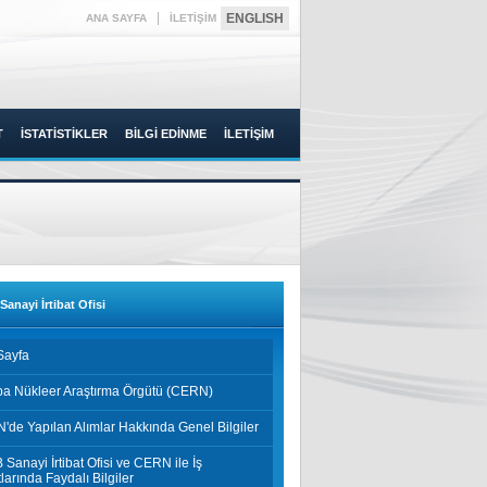
|
ENGLISH
ANA SAYFA
İLETİŞİM
T
İSTATİSTİKLER
BİLGİ EDİNME
İLETİŞİM
anayi İrtibat Ofisi
Sayfa
pa Nükleer Araştırma Örgütü (CERN)
de Yapılan Alımlar Hakkında Genel Bilgiler
Sanayi İrtibat Ofisi ve CERN ile İş
tlarında Faydalı Bilgiler