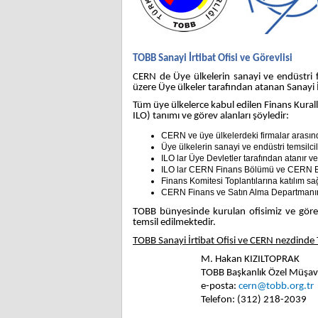
TOBB Sanayi İrtibat Ofisi ve Görevlisi
CERN de Üye ülkelerin sanayi ve endüstri f
üzere Üye ülkeler tarafından atanan Sanayi İr
Tüm üye ülkelerce kabul edilen Finans Kurallar
ILO) tanımı ve görev alanları şöyledir:
CERN ve üye ülkelerdeki firmalar arasında 
Üye ülkelerin sanayi ve endüstri temsilcile
ILO lar Üye Devletler tarafından atanır ve 
ILO lar CERN Finans Bölümü ve CERN Etik 
Finans Komitesi Toplantılarına katılım sağ
CERN Finans ve Satın Alma Departmanında 
TOBB bünyesinde kurulan ofisimiz ve görev
temsil edilmektedir.
TOBB Sanayi İrtibat Ofisi ve CERN nezdinde Tür
M. Hakan KIZILTOPRAK
TOBB Başkanlık Özel Müşavi
e-posta:
cern@tobb.org.tr
Telefon: (312) 218-2039