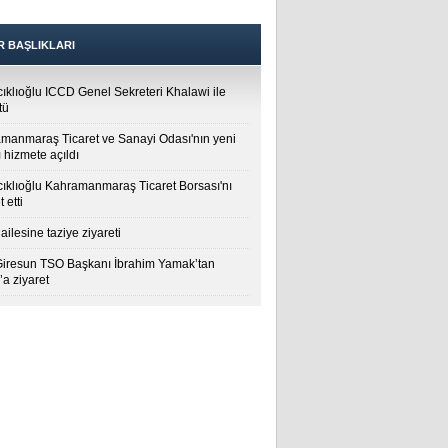
R BAŞLIKLARI
cıklıoğlu ICCD Genel Sekreteri Khalawi ile
tü
manmaraş Ticaret ve Sanayi Odası'nın yeni
 hizmete açıldı
cıklıoğlu Kahramanmaraş Ticaret Borsası'nı
t etti
ailesine taziye ziyareti
Giresun TSO Başkanı İbrahim Yamak’tan
a ziyaret