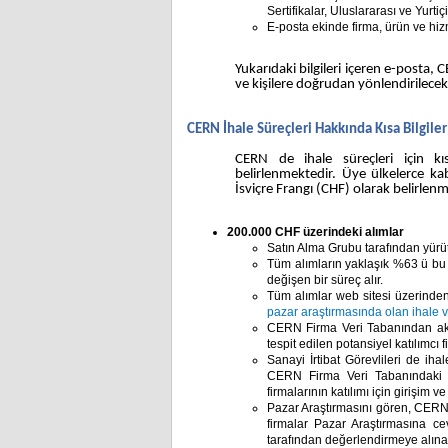
Sertifikalar, Uluslararası ve Yurtiç
E-posta ekinde firma, ürün ve hiz
Yukarıdaki bilgileri içeren e-posta, 
ve kişilere doğrudan yönlendirilece
CERN İhale Süreçleri Hakkında Kısa Bilgiler
CERN de ihale süreçleri için k
belirlenmektedir. Üye ülkelerce ka
İsviçre Frangı (CHF) olarak belirlenmi
200.000 CHF üzerindeki alımlar
Satın Alma Grubu tarafından yürüt
Tüm alımların yaklaşık %63 ü bu 
değişen bir süreç alır.
Tüm alımlar web sitesi üzerinde
pazar araştırmasında olan ihale ve
CERN Firma Veri Tabanından aktiv
tespit edilen potansiyel katılımcı fi
Sanayi İrtibat Görevlileri de iha
CERN Firma Veri Tabanındaki a
firmalarının katılımı için girişim 
Pazar Araştırmasını gören, CERN t
firmalar Pazar Araştırmasına c
tarafından değerlendirmeye alınarak