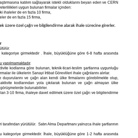
ştırmasına katılım sağlayarak istekli olduklarını beyan eden ve CERN
eterlilikleri uygun bulunan firmalar içinden:
ihaleler de en fazla 10 firma,
ler de en fazla 15 firma,
k üzere özel çağrı ve bilgilendirme alarak ihale sürecine girerler.
r
tülür.
 kategoriye girmektedir . İhale, büyüklüğüne göre 6-8 hafta arasında
ru yapılmamaktadır
.
ite kodlarına göre bulunan, teknik-ticari-teslim şartlarına uygunluğu
rmalar ile ülkelerin Sanayi İrtibat Görevlileri ihale çağrılarını alırlar.
le duyurularını ve çağrı alan kendi ülke firmalarını görebilmekte olup,
ktivite kodlarından yola çıkılarak bulunan ve çağrı almayan ülke
ve görüşmelerde bulunabilirler.
li olan 3-10 firma, ihaleye davet edilmek üzere özel çağrı ve bilgilendirme
i tarafından yürütülür. Satın Alma Departmanı yalnızca ihale şartlarının
u kategoriye girmektedir. İhale, büyüklüğüne göre 1-2 hafta arasında