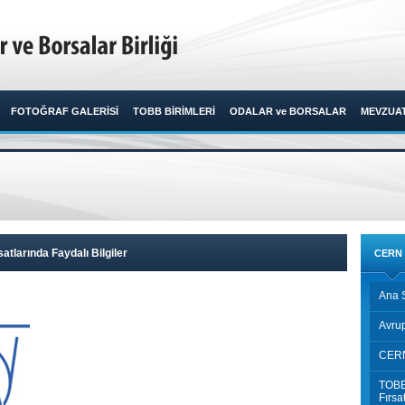
FOTOĞRAF GALERİSİ
TOBB BİRİMLERİ
ODALAR ve BORSALAR
MEVZUA
atlarında Faydalı Bilgiler
CERN S
Ana 
Avru
CERN'
TOBB 
Fırsa