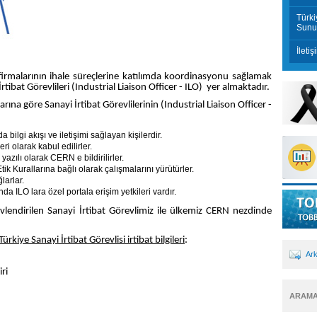
Türki
Sunu
İletiş
irmalarının ihale süreçlerine katılımda koordinasyonu sağlamak
tibat Görevlileri (Industrial Liaison Officer - ILO) yer almaktadır.
ına göre Sanayi İrtibat Görevlilerinin (Industrial Liaison Officer -
bilgi akışı ve iletişimi sağlayan kişilerdir.
ri olarak kabul edilirler.
yazılı olarak CERN e bildirilirler.
Kurallarına bağlı olarak çalışmalarını yürütürler.
larlar.
ILO lara özel portala erişim yetkileri vardır.
lendirilen Sanayi İrtibat Görevlimiz ile ülkemiz CERN nezdinde
kiye Sanayi İrtibat Görevlisi irtibat bilgileri
:
Ar
ri
ARAM