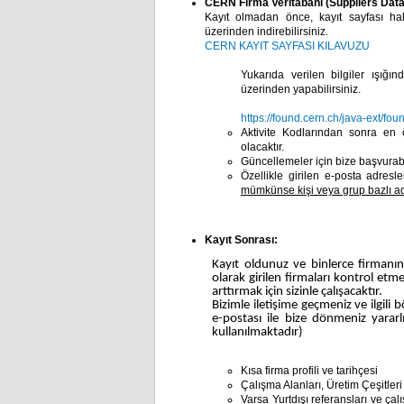
CERN Firma Veritabanı (Suppliers Dat
Kayıt olmadan önce, kayıt sayfası ha
üzerinden indirebilirsiniz.
CERN KAYIT SAYFASI KILAVUZU
Yukarıda verilen bilgiler ışığı
üzerinden yapabilirsiniz.
https://found.cern.ch/java-ext/fou
Aktivite Kodlarından sonra en 
olacaktır.
Güncellemeler için bize başvurab
Özellikle girilen e-posta adresl
mümkünse kişi veya grup bazlı ad
Kayıt Sonrası:
Kayıt oldunuz ve binlerce firmanın
olarak girilen firmaları kontrol e
arttırmak için sizinle çalışacaktır.
Bizimle iletişime geçmeniz ve ilgili
e-postası ile bize dönmeniz yararlı
kullanılmaktadır)
Kısa firma profili ve tarihçesi
Çalışma Alanları, Üretim Çeşitler
Varsa Yurtdışı referansları ve çal