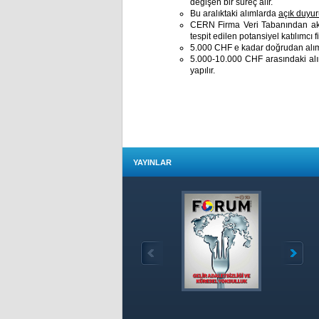
değişen bir süreç alır.
Bu aralıktaki alımlarda
açık duyu
CERN Firma Veri Tabanından aktiv
tespit edilen potansiyel katılımcı fi
5.000 CHF e kadar doğrudan alım 
5.000-10.000 CHF arasındaki alım
yapılır.
YAYINLAR
Özet