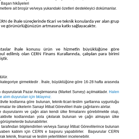
i Başarı hikâyeleri
metlere ait broşür ve/veya yukarıdaki özetleri destekleyici dokümanlar.
CERN de ihale süreçlerinde ticari ve teknik konularda yer alan grup
k ve görünürlüğünüzün artmasına katkı sağlayacaktır.
ıstaslar ihale konusu ürün ve hizmetin büyüklüğüne göre
bul edilmiş olan CERN Finans Kurallarında, çalışılan para birimi
ştir.
ülür.
kategoriye girmektedir . İhale, büyüklüğüne göre 16-28 hafta arasında
n duyurularak Pazar Araştırmasına (Market Survey) açılmaktadır.
Halen
 alım duyuruları için tıklayınız.
ite kodlarına göre bulunan, teknik-ticari-teslim şartlarına uygunluğu
rmalar ile ülkelerin Sanayi İrtibat Görevlileri ihale çağrılarını alırlar.
le duyurularını ve çağrı alan kendi ülke firmalarını görebilmekte olup,
ktivite kodlarından yola çıkılarak bulunan ve çağrı almayan ülke
ve görüşmelerde bulunabilirler.
arafından bilgilendirilen ve/veya Sanayi İrtibat Görevlilerince bulunan
evaben katılım için CERN e başvuru yapabilirler. Başvurular CERN
 teknik, finansal ve teslim yeterlilikleri incelenebilir.