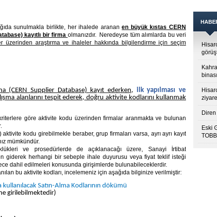
HABE
ağıda sunulmakla birlikte, her ihalede aranan
en büyük kıstas CERN
tabase) kayıtlı bir firma
olmanızdır. Neredeyse tüm alımlarda bu veri
iler üzerinden araştırma ve ihaleler hakkında bilgilendirme için seçim
Hisar
görüş
Kahra
binası
na (CERN Supplier Database) kayıt ederken
,
ilk yapılması ve
Hisar
lışma alanlarını tespit ederek, doğru aktivite kodlarını kullanmak
ziyare
Diren 
kriterlere göre aktivite kodu üzerinden firmalar aranmakta ve bulunan
.
Eski 
) aktivite kodu girebilmekle beraber, grup firmaları varsa, ayrı ayrı kayıt
TOBB’
anız mümkündür.
lükleri ve prosedürlerde de açıklanacağı üzere, Sanayi İrtibat
 giderek herhangi bir sebeple ihale duyurusu veya fiyat teklif isteği
ce dahil edilmeleri konusunda girişimlerde bulunabileceklerdir.
an bu aktivite kodları, incelemeniz için aşağıda bilginize verilmiştir:
ta kullanılacak Satın-Alma Kodlarının dökümü
ne girilebilmektedir)