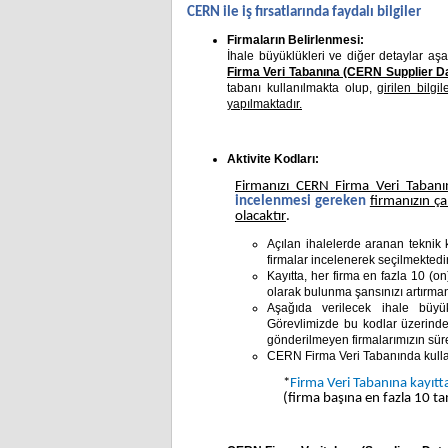
CERN ile iş fırsatlarında faydalı bilgiler
Firmaların Belirlenmesi:
İhale büyüklükleri ve diğer detaylar aş
Firma Veri Tabanına (CERN Supplier Da
tabanı kullanılmakta olup,
girilen bilg
yapılmaktadır.
Aktivite Kodları:
Firmanızı CERN Firma Veri Tabanı
incelenmesi gereken
firmanızın ça
olacaktır
.
Açılan ihalelerde aranan teknik 
firmalar incelenerek seçilmektedir
Kayıtta, her firma en fazla 10 (on
olarak bulunma şansınızı artırm
Aşağıda verilecek ihale büyük
Görevlimizde bu kodlar üzerinden
gönderilmeyen firmalarımızın süre
CERN Firma Veri Tabanında kullanıl
*
Firma Veri Tabanına kayıt
(firma başına en fazla 10 ta