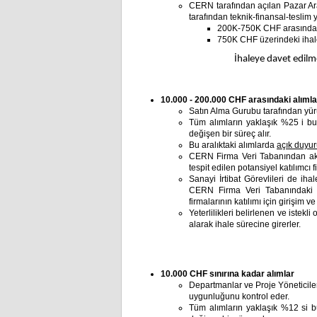
CERN tarafından açılan Pazar Ara
tarafından teknik-finansal-teslim y
200K-750K CHF arasındaki 
750K CHF üzerindeki ihale
İhaleye davet edilme
10.000 - 200.000 CHF arasındaki alımla
Satın Alma Gurubu tarafından yürü
Tüm alımların yaklaşık %25 i bu
değişen bir süreç alır.
Bu aralıktaki alımlarda
açık duyu
CERN Firma Veri Tabanından aktiv
tespit edilen potansiyel katılımcı fi
Sanayi İrtibat Görevlileri de iha
CERN Firma Veri Tabanındaki a
firmalarının katılımı için girişim 
Yeterlilikleri belirlenen ve istek
alarak ihale sürecine girerler.
10.000 CHF sınırına kadar alımlar
Departmanlar ve Proje Yöneticiler
uygunluğunu kontrol eder.
Tüm alımların yaklaşık %12 si b