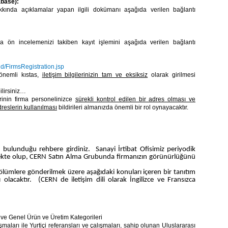
abase):
kkında açıklamalar yapan ilgili dokümanı aşağıda verilen bağlantı
nda ön incelemenizi takiben kayıt işlemini aşağıda verilen bağlantı
nd/FirmsRegistration.jsp
önemli kıstas,
iletişim bilgilerinizin tam ve eksiksiz
olarak girilmesi
ilirsiniz…
erinin firma personelinizce
sürekli kontrol edilen bir adres olması ve
reslerin kullanılması
bildirileri almanızda önemli bir rol oynayacaktır.
 bulunduğu rehbere girdiniz. Sanayi İrtibat Ofisimiz periyodik
tmekte olup, CERN Satın Alma Grubunda firmanızın görünürlüğünü
 bölümlere gönderilmek üzere aşağıdaki konuları içeren bir tanıtım
 olacaktır. (CERN de iletişim dili olarak İngilizce ve Fransızca
i ve Genel Ürün ve Üretim Kategorileri
ışmaları ile Yurtiçi referansları ve çalışmaları, sahip olunan Uluslararası