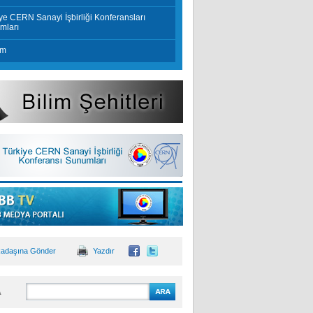
ye CERN Sanayi İşbirliği Konferansları
mları
im
kadaşına Gönder
Yazdır
A