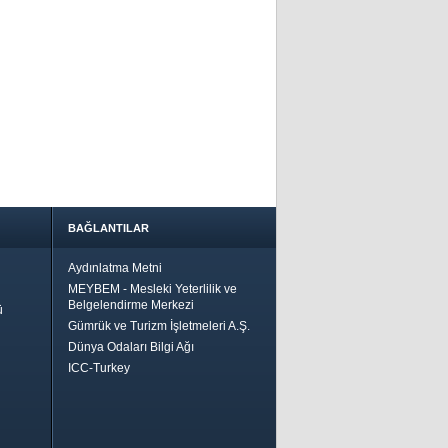
BAĞLANTILAR
Aydınlatma Metni
MEYBEM - Mesleki Yeterlilik ve
Belgelendirme Merkezi
ü
Gümrük ve Turizm İşletmeleri A.Ş.
Dünya Odaları Bilgi Ağı
ICC-Turkey
Bir