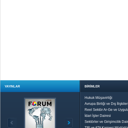
YAYINLAR
BİRİMLER
Hukuk Müşavirliği
Avrupa Birliği ve Dış İlişkile
Reel Sektör Ar-Ge ve Uygul
İdari İşler Dairesi
Sektörler ve Girişimcilik Dai
TIR ve ATA Karnesi Müdürl