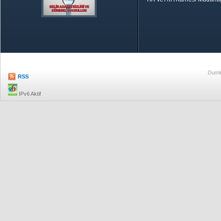
Özetle TOBB
Ekonomik R
Dumlu
RSS
IPv6 Aktif