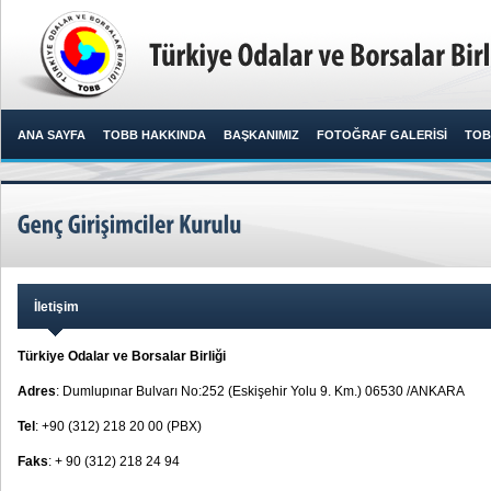
ANA SAYFA
TOBB HAKKINDA
BAŞKANIMIZ
FOTOĞRAF GALERİSİ
TOB
İletişim
Türkiye Odalar ve Borsalar Birliği
Adres
: Dumlupınar Bulvarı No:252 (Eskişehir Yolu 9. Km.) 06530 /ANKARA
Tel
: +90 (312) 218 20 00 (PBX)
Faks
: + 90 (312) 218 24 94