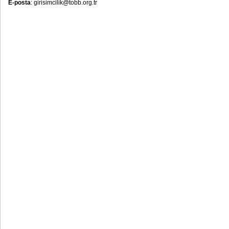
E-posta
: girisimcilik@tobb.org.tr