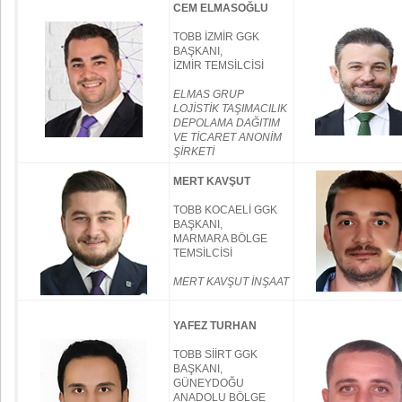
CEM ELMASOĞLU
TOBB İZMİR GGK
BAŞKANI,
İZMİR TEMSİLCİSİ
ELMAS GRUP
LOJİSTİK TAŞIMACILIK
DEPOLAMA DAĞITIM
VE TİCARET ANONİM
ŞİRKETİ
MERT KAVŞUT
TOBB KOCAELİ GGK
BAŞKANI,
MARMARA BÖLGE
TEMSİLCİSİ
MERT KAVŞUT İNŞAAT
YAFEZ TURHAN
TOBB SİİRT GGK
BAŞKANI,
GÜNEYDOĞU
ANADOLU BÖLGE