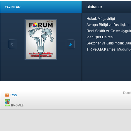
YAYINLAR
BİRİMLER
Hukuk Müşavirliği
Avrupa Birliği ve Dış İlişkile
Reel Sektör Ar-Ge ve Uygul
İdari İşler Dairesi
Sektörler ve Girişimcilik Dai
TIR ve ATA Karnesi Müdürl
Özetle TOBB
Ekonomik R
Dumlu
RSS
IPv6 Aktif