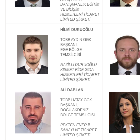
DANIŞMANLIK EĞİTİM
VE BİLİŞİM
HİZMETLERİ TİCARET
LİMİTED ŞİRKETİ
HİLMİ DURUOĞLU
TOBB AYDIN GGK
BAŞKANI,
EGE BÖLGE
TEMSİLCİSİ
NAZİLLİ DURUOĞLU
KISMET PİDE GIDA
HİZMETLERİ TİCARET
LİMİTED ŞİRKETİ
ALİ DABLAN
TOBB HATAY GGK
BAŞKANI,
DOĞU AKDENİZ
BÖLGE TEMSİLCİSİ
PEKTEN ENERJİ
SANAYİ VE TİCARET
LİMİTED ŞİRKETİ